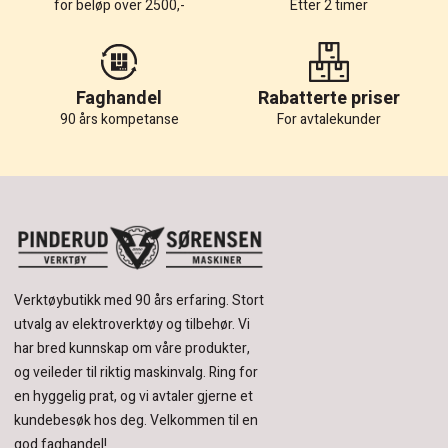
for beløp over 2500,-
Etter 2 timer
Faghandel
Rabatterte priser
90 års kompetanse
For avtalekunder
Verktøybutikk med 90 års erfaring.
Stort
utvalg av elektroverktøy og tilbehør.
Vi
har bred kunnskap om våre produkter,
og veileder til riktig maskinvalg. Ring for
en hyggelig prat, og vi avtaler gjerne et
kundebesøk hos deg.
Velkommen til en
god faghandel!