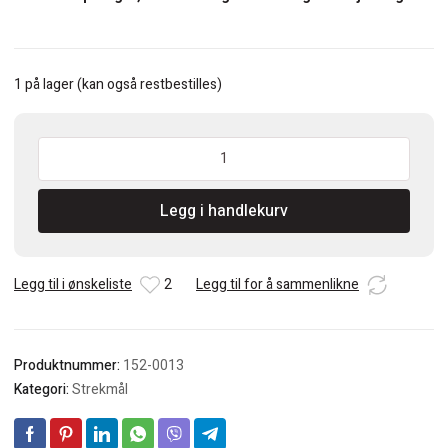
1 på lager (kan også restbestilles)
IGM
Merkelinjal
60mm
Legg i handlekurv
antall
Legg til i ønskeliste
2
Legg til for å sammenlikne
Produktnummer:
152-0013
Kategori:
Strekmål