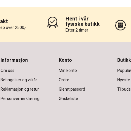
Hent i vår
rakt
fysiske butikk
løp over 2500,-
Etter 2 timer
Informasjon
Konto
Butikk
Om oss
Min konto
Populæ
Betingelser og vilkår
Ordre
Nyeste
Reklamasjon og retur
Glemt passord
Tilbuds
Personvernerklæring
Ønskeliste