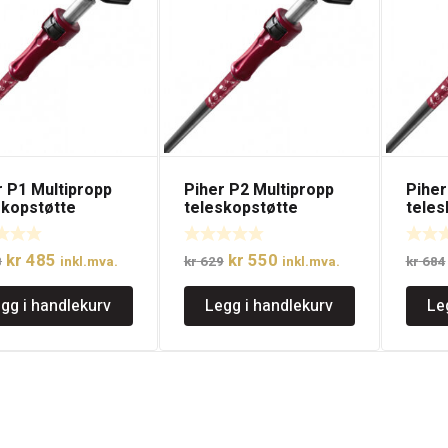
r P1 Multipropp
Piher P2 Multipropp
Piher
skopstøtte
teleskopstøtte
teles
Opprinnelig
Nåværende
Opprinnelig
Nåværende
kr
485
kr
550
8
inkl.mva.
kr
629
inkl.mva.
kr
684
pris
pris
pris
pris
gg i handlekurv
Legg i handlekurv
Le
var:
er:
var:
er:
kr 558.
kr 485.
kr 629.
kr 550.