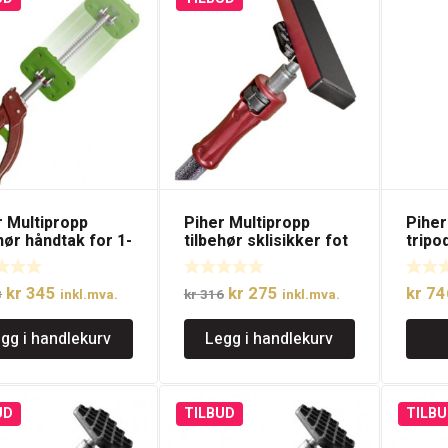
r Multipropp
Piher Multipropp
Piher
hør håndtak for 1-
tilbehør sklisikker fot
tripod
s betjening
70x6cm
Opprinnelig
Nåværende
Opprinnelig
Nåværende
kr
345
kr
275
kr
74
3
inkl.mva.
kr
316
inkl.mva.
pris
pris
pris
pris
gg i handlekurv
Legg i handlekurv
var:
er:
var:
er:
kr 393.
kr 345.
kr 316.
kr 275.
UD
TILBUD
TILBU