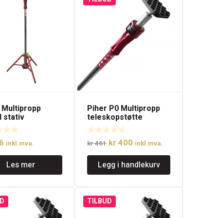
 Multipropp
Piher P0 Multipropp
 stativ
teleskopstøtte
Opprinnelig
Nåværende
6
kr
400
inkl.mva.
kr
461
inkl.mva.
pris
pris
Les mer
Legg i handlekurv
var:
er:
kr 461.
kr 400.
D
TILBUD