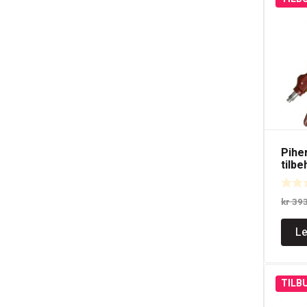
Pihe
tilbe
hånd
kr
39
Le
TILB