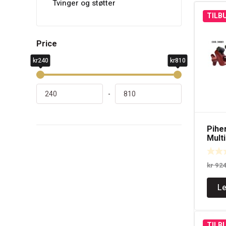
Tvinger og støtter
TILB
Price
kr240
kr810
-
Pihe
Multi
lase
kr
92
Le
TILB