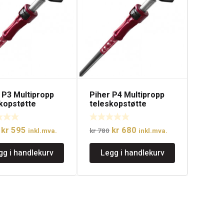
 P3 Multipropp
Piher P4 Multipropp
kopstøtte
teleskopstøtte
Opprinnelig
Nåværende
Opprinnelig
Nåværende
kr
595
kr
680
inkl.mva.
kr
780
inkl.mva.
pris
pris
pris
pris
gg i handlekurv
Legg i handlekurv
var:
er:
var:
er:
kr 684.
kr 595.
kr 780.
kr 680.