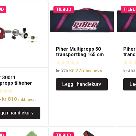
UD
TILBUD
TILBU
Piher Multipropp 50
Piher
transportbag 165 cm
trans
Opprinnelig
Nåværende
kr
275
kr
370
inkl.mva.
kr
403
r 30011
pris
pris
propp tilbehør
Legg i handlekurv
Le
var:
er:
rfeste
kr 370.
kr 275.
Opprinnelig
Nåværende
kr
810
4
inkl.mva.
pris
pris
gg i handlekurv
var:
er:
kr 924.
kr 810.
UD
TILBUD