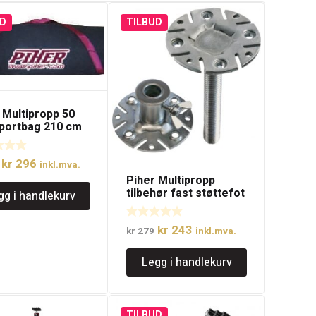
D
TILBUD
 Multipropp 50
portbag 210 cm
Opprinnelig
Nåværende
kr
296
inkl.mva.
Piher Multipropp
pris
pris
tilbehør fast støttefot
gg i handlekurv
var:
er:
sett
kr 403.
kr 296.
Opprinnelig
Nåværende
kr
243
kr
279
inkl.mva.
pris
pris
Legg i handlekurv
var:
er:
kr 279.
kr 243.
TILBUD