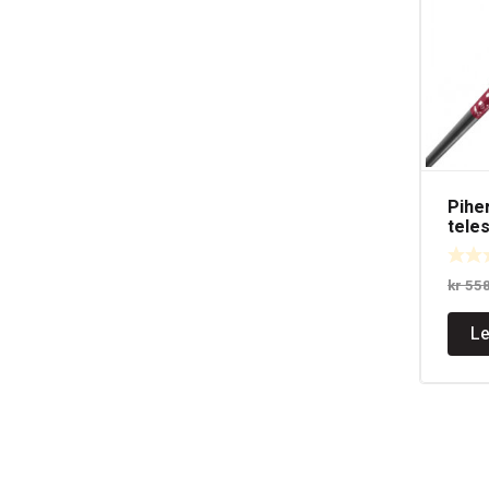
Pihe
tele
kr
55
Le