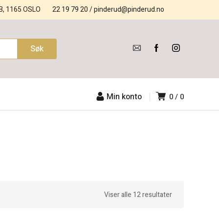
B, 1165 OSLO
22 19 79 20
/
pinderud@pinderud.no
Min konto
0
0
Viser alle 12 resultater