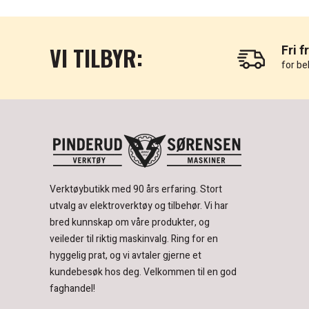
VI TILBYR:
Fri f
for be
Verktøybutikk med 90 års erfaring.
Stort
utvalg av elektroverktøy og tilbehør.
Vi har
bred kunnskap om våre produkter, og
veileder til riktig maskinvalg. Ring for en
hyggelig prat, og vi avtaler gjerne et
kundebesøk hos deg.
Velkommen til en god
faghandel!