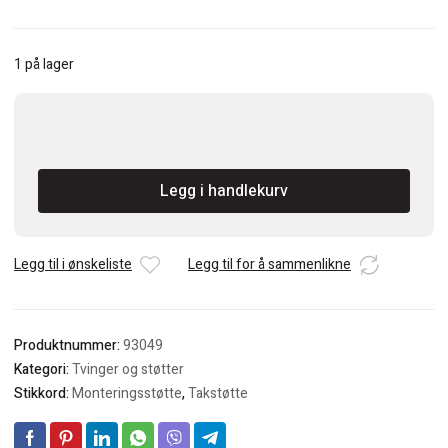
1 på lager
Piher
Multipropp
50
Legg i handlekurv
transportbag
165
cm
antall
Legg til i ønskeliste
Legg til for å sammenlikne
Produktnummer:
93049
Kategori:
Tvinger og støtter
Stikkord:
Monteringsstøtte
,
Takstøtte