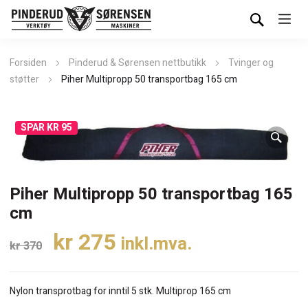
Forsiden
Pinderud & Sørensen nettbutikk
Tvinger og
støtter
Piher Multipropp 50 transportbag 165 cm
SPAR KR 95
Piher Multipropp 50 transportbag 165
cm
Opprinnelig
Nåværende
kr
275
inkl.mva.
kr
370
pris
pris
var:
er:
Nylon transprotbag for inntil 5 stk. Multiprop 165 cm
kr 370.
kr 275.