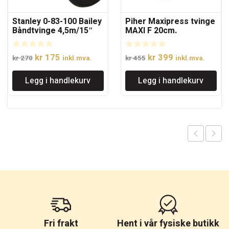
Stanley 0-83-100 Bailey
Piher Maxipress tvinge
Båndtvinge 4,5m/15″
MAXI F 20cm.
Opprinnelig
Nåværende
Opprinnelig
Nåværende
kr
175
kr
399
kr
270
inkl.mva.
kr
455
inkl.mva.
pris
pris
pris
pris
Legg i handlekurv
Legg i handlekurv
var:
er:
var:
er:
kr 270.
kr 175.
kr 455.
kr 399.
Fri frakt
Hent i vår fysiske butikk