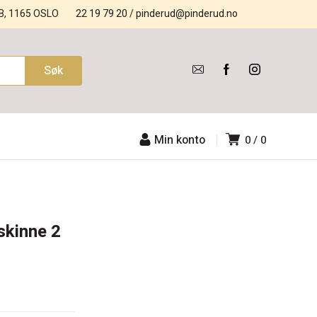
B, 1165 OSLO
22 19 79 20
/
pinderud@pinderud.no
Min konto
0
0
skinne 2