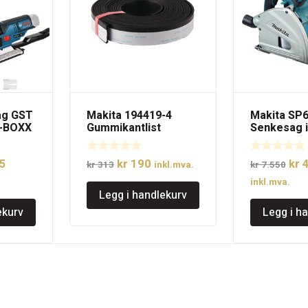
ag GST
Makita 194419-4
Makita SP
L-BOXX
Gummikantlist
Senkesag i
3000mm til
165mm sag
styreskinne
elig
Nåværende
Opprinnelig
Nåværende
Opp
5
kr
190
kr
4
/dykksagskinne
kr
313
inkl.mva.
kr
7.550
pris
pris
pris
pri
inkl.mva.
Legg i handlekurv
er:
var:
er:
var:
ekurv
Legg i h
8.
kr 1.825.
kr 313.
kr 190.
kr 