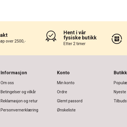
Hent i vår
rakt
fysiske butikk
løp over 2500,-
Etter 2 timer
Informasjon
Konto
Butikk
Om oss
Min konto
Populæ
Betingelser og vilkår
Ordre
Nyeste
Reklamasjon og retur
Glemt passord
Tilbuds
Personvernerklæring
Ønskeliste