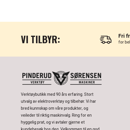
VI TILBYR:
Fri f
for be
Verktøybutikk med 90 års erfaring.
Stort
utvalg av elektroverktøy og tilbehør.
Vi har
bred kunnskap om våre produkter, og
veileder til riktig maskinvalg. Ring for en
hyggelig prat, og vi avtaler gjerne et
kundebesøk hos deg.
Velkommen til en god