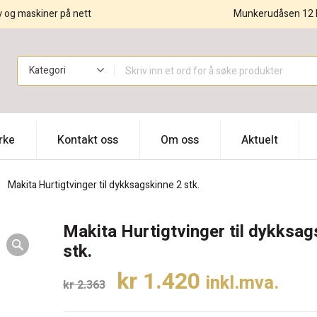
y og maskiner på nett
Munkerudåsen 12 
!
rke
Kontakt oss
Om oss
Aktuelt
Makita Hurtigtvinger til dykksagskinne 2 stk.
Makita Hurtigtvinger til dykksag
stk.
Opprinnelig
Nåværende
kr
1.420
inkl.mva.
kr
2.363
pris
pris