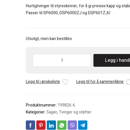
var:
er:
Hurtigtvinger til styreskinner, for å gi presise kapp og stabil
kr 2.363.
kr 1.420.
Passer til SP6000, DSP6000ZJ og DSP601ZJU
Utsolgt, men kan bestilles
Makita
Legg i hand
Hurtigtvinger
til
dykksagskinne
Legg til i ønskeliste
Legg til for å sammenlikne
2
stk.
antall
Produktnummer:
199826-6
Kategorier:
Sager
,
Tvinger og støtter