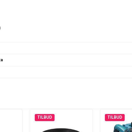
)
ta
TILBUD
TILBUD