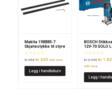
Makita 198885-7
BOSCH Stikks
Skjøtestykke til styre
12V-70 SOLO 
skinne/dykksagskinn
uten batteri
e
Opprinnelig
Nåværende
Opprinn
kr
420
kr
1.82
kr
694
inkl.mva.
kr
2.398
pris
pris
pris
inkl.mva.
Legg i handlekurv
var:
er:
var:
Legg i handl
kr 694.
kr 420.
kr 2.39