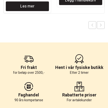
Legg i handlekurv
var:
er:
Les mer
kr 4.900.
kr 2.940.
Fri frakt
Hent i vår fysiske butikk
for beløp over 2500,-
Etter 2 timer
Faghandel
Rabatterte priser
90 års kompetanse
For avtalekunder