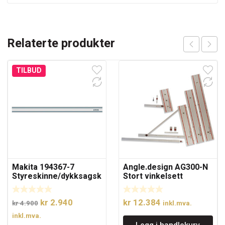
Relaterte produkter
TILBUD
Makita 194367-7
Angle.design AG300-N
Styreskinne/dykksagsk
Stort vinkelsett
inne 3000mm
Opprinnelig
Nåværende
kr
2.940
kr
12.384
kr
4.900
inkl.mva.
pris
pris
inkl.mva.