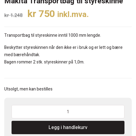
Makita Transportbag til styreskinne
Opprinnelig
Nåværende
kr
750
inkl.mva.
kr
1.248
pris
pris
var:
er:
Transportbag til styreskinne inntil 1000 mm lengde.
kr 1.248.
kr 750.
Beskytter styreskinnen når den ikke er i bruk og er lett og bære
med bærehåndtak.
Bagen rommer 2 stk. styreskinner på 1,0m.
Utsolgt, men kan bestilles
Makita
Transportbag
til
Legg i handlekurv
styreskinne
antall