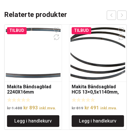
Relaterte produkter
TILBUD
TILBUD
Makita Båndsagblad
Makita Båndsagblad
2240X16mm
HCS 13×0,5x1140mm,
4mm
Opprinnelig
Nåværende
Opprinnelig
Nåværende
kr
893
kr
491
kr
1.488
inkl.mva.
kr
819
inkl.mva.
pris
pris
pris
pris
Legg i handlekurv
Legg i handlekurv
var:
er:
var:
er:
kr 1.488.
kr 893.
kr 819.
kr 491.