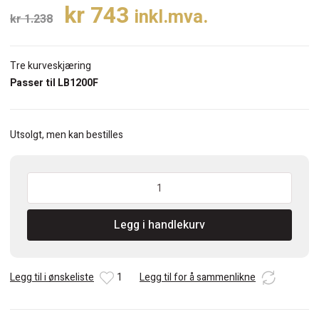
Opprinnelig
Nåværende
kr
743
inkl.mva.
kr
1.238
pris
pris
var:
er:
Tre kurveskjæring
kr 1.238.
kr 743.
Passer til LB1200F
Utsolgt, men kan bestilles
Makita
Båndsagblad
2240X6mm
Legg i handlekurv
antall
Legg til i ønskeliste
1
Legg til for å sammenlikne