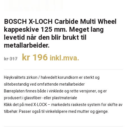
BOSCH X-LOCH Carbide Multi Wheel
kappeskive 125 mm. Meget lang
levetid når den blir brukt til
metallarbeider.
Opprinnelig
Nåværende
kr
196
inkl.mva.
kr
317
pris
pris
var:
er:
Høykvalitets zirkon / halvedelt korundkorn er sterkt og
kr 317.
kr 196.
slitebestandig ved omfattende metallarbeider
Bæreplaten finnes både i vinklede og rette versjoner, og er
produsert i glassfiber- eller plastmateriale
Klikk det på med X-LOCK – markedets raskeste system for skifte av
tilbehør. Passer også til vinkelslipere med mutter og gjenge.