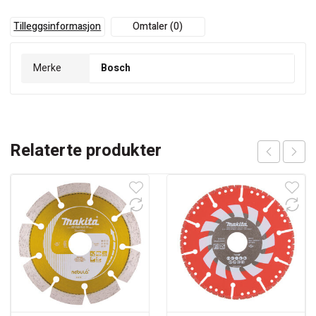
til
metallarbeider.
Tilleggsinformasjon
Omtaler (0)
antall
Merke
Bosch
Relaterte produkter