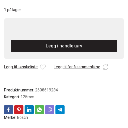
1 på lager
BOSCH
X-
LOCH
Legg i handlekurv
Carbide
Multi
Wheel
kappeskive
Legg til i ønskeliste
Legg til for å sammenlikne
125
mm.
Meget
Produktnummer:
2608619284
lang
levetid
Kategori:
125mm
når
den
blir
Merke:
Bosch
brukt