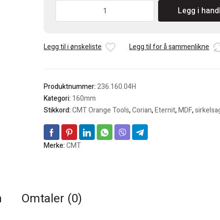
CMT
Legg i hand
Sagblad
160x20mm,
4Z
Legg til i ønskeliste
Legg til for å sammenlikne
for
Ultraharde
materialer
antall
Produktnummer:
236.160.04H
Kategori:
160mm
Stikkord:
CMT Orange Tools
,
Corian
,
Eternit
,
MDF
,
sirkelsa
Merke:
CMT
n
Omtaler (0)