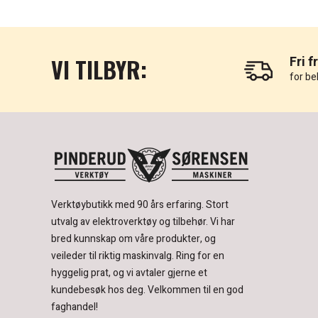
VI TILBYR:
Fri f
for be
Verktøybutikk med 90 års erfaring.
Stort
utvalg av elektroverktøy og tilbehør.
Vi har
bred kunnskap om våre produkter, og
veileder til riktig maskinvalg. Ring for en
hyggelig prat, og vi avtaler gjerne et
kundebesøk hos deg.
Velkommen til en god
faghandel!