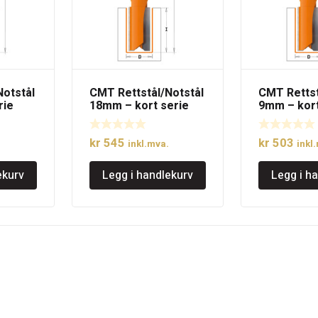
Notstål
CMT Rettstål/Notstål
CMT Rettst
rie
18mm – kort serie
9mm – kort
kr
545
kr
503
inkl.mva.
inkl
ekurv
Legg i handlekurv
Legg i h