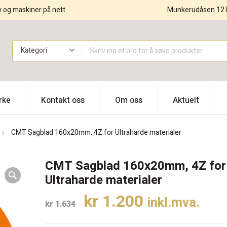
y og maskiner på nett
Munkerudåsen 12 
!
rke
Kontakt oss
Om oss
Aktuelt
CMT Sagblad 160x20mm, 4Z for Ultraharde materialer
CMT Sagblad 160x20mm, 4Z for
Ultraharde materialer
Opprinnelig
Nåværende
kr
1.200
inkl.mva.
kr
1.634
pris
pris