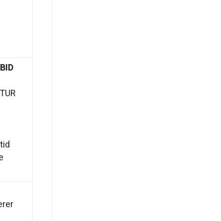
BID
ATUR
tid
e
erer