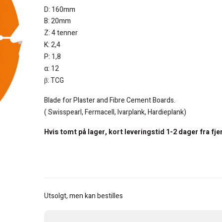
var:
er:
D: 160mm
kr 1.634.
kr 1.200.
B: 20mm
Z: 4 tenner
K: 2,4
P: 1,8
α: 12
β: TCG
Blade for Plaster and Fibre Cement Boards.
( Swisspearl, Fermacell, Ivarplank, Hardieplank)
Hvis tomt på lager, kort leveringstid 1-2 dager fra fje
Utsolgt, men kan bestilles