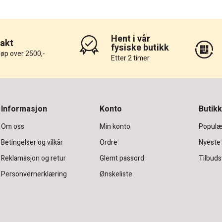
Hent i vår
rakt
fysiske butikk
løp over 2500,-
Etter 2 timer
Informasjon
Konto
Butikk
Om oss
Min konto
Populæ
Betingelser og vilkår
Ordre
Nyeste
Reklamasjon og retur
Glemt passord
Tilbuds
Personvernerklæring
Ønskeliste