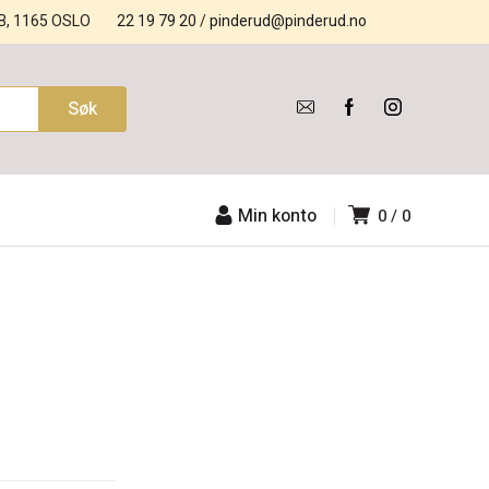
B, 1165 OSLO
22 19 79 20
/
pinderud@pinderud.no
Min konto
0
0