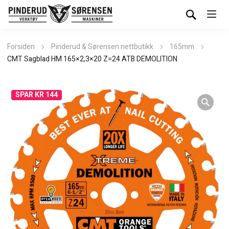
Forsiden
Pinderud & Sørensen nettbutikk
165mm
CMT Sagblad HM 165×2,3×20 Z=24 ATB DEMOLITION
SPAR KR 144