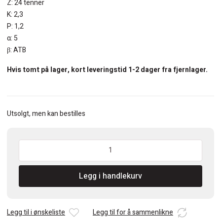
Z: 24 tenner
K: 2,3
P: 1,2
α: 5
β: ATB
Hvis tomt på lager, kort leveringstid 1-2 dager fra fjernlager.
Utsolgt, men kan bestilles
CMT
Sagblad
HM
Legg i handlekurv
165×2,3×20
Z=24
ATB
DEMOLITION
Legg til i ønskeliste
Legg til for å sammenlikne
antall