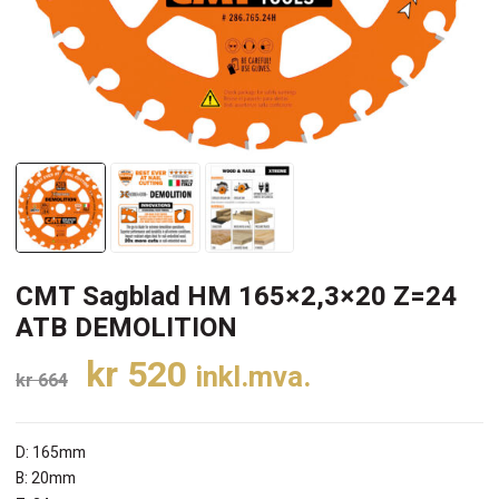
CMT Sagblad HM 165×2,3×20 Z=24
ATB DEMOLITION
Opprinnelig
Nåværende
kr
520
inkl.mva.
kr
664
pris
pris
var:
er:
D: 165mm
kr 664.
kr 520.
B: 20mm