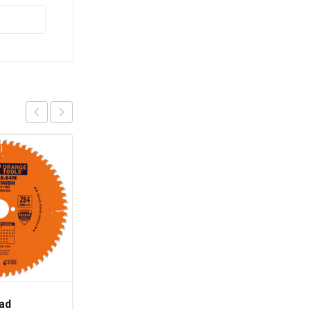
ad
CMT Rettstål/Notstål