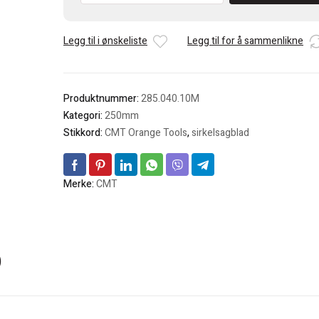
250x30x3,2mm
40Z
Legg til i ønskeliste
Legg til for å sammenlikne
15°ATB
kapp
antall
Produktnummer:
285.040.10M
Kategori:
250mm
Stikkord:
CMT Orange Tools
,
sirkelsagblad
Merke:
CMT
)