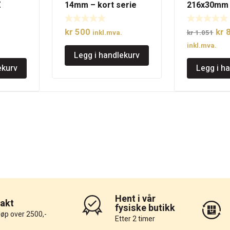
Z
14mm – kort serie
216x30mm
elig
Nåværende
Opp
kr
500
kr
8
inkl.mva.
kr
1.051
pris
pri
inkl.mva.
Legg i handlekurv
r:
var:
ekurv
Legg i h
4.
kr 996.
kr 
Hent i vår
rakt
fysiske butikk
løp over 2500,-
Etter 2 timer