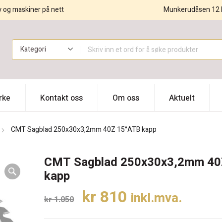
y og maskiner på nett
Munkerudåsen 12 
!
rke
Kontakt oss
Om oss
Aktuelt
CMT Sagblad 250x30x3,2mm 40Z 15°ATB kapp
CMT Sagblad 250x30x3,2mm 40
kapp
Opprinnelig
Nåværende
kr
810
inkl.mva.
kr
1.050
pris
pris