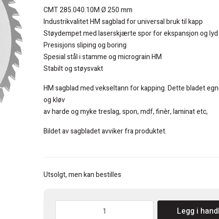
var:
er:
CMT 285.040.10M Ø 250 mm
kr 1.050.
kr 810.
Industrikvalitet HM sagblad for universal bruk til kapp
Støydempet med laserskjærte spor for ekspansjon og lyd
Presisjons sliping og boring
Spesial stål i stamme og micrograin HM
Stabilt og støysvakt
HM sagblad med vekseltann for kapping. Dette bladet egn
og kløv
av harde og myke treslag, spon, mdf, finèr, laminat etc,
Bildet av sagbladet avviker fra produktet.
Utsolgt, men kan bestilles
CMT
Legg i hand
Sagblad