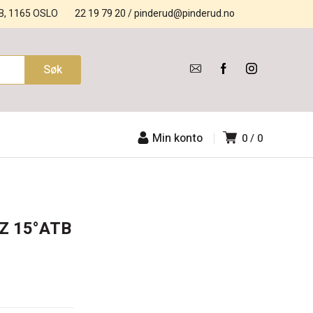
B, 1165 OSLO
22 19 79 20
/
pinderud@pinderud.no
Min konto
0
0
Z 15°ATB