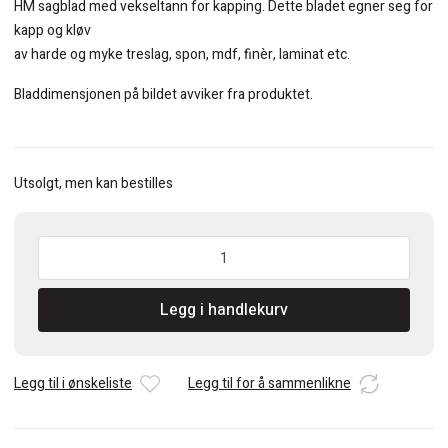
HM sagblad med vekseltann for kapping. Dette bladet egner seg for
kapp og kløv
av harde og myke treslag, spon, mdf, finèr, laminat etc.
Bladdimensjonen på bildet avviker fra produktet.
Utsolgt, men kan bestilles
CMT
Sagblad
315x30x3,2mm
Legg i handlekurv
72Z
15°ATB
kapp
antall
Legg til i ønskeliste
Legg til for å sammenlikne