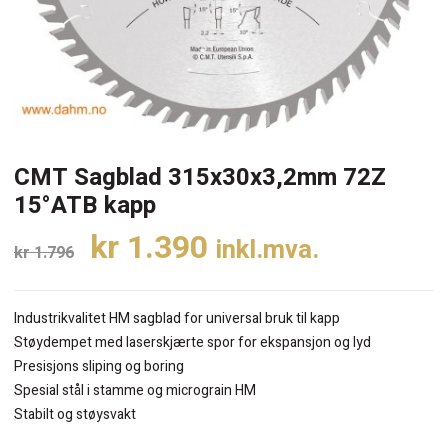
CMT Sagblad 315x30x3,2mm 72Z
15°ATB kapp
Opprinnelig
Nåværende
kr
1.390
inkl.mva.
kr
1.796
pris
pris
var:
er:
Industrikvalitet HM sagblad for universal bruk til kapp
kr 1.796.
kr 1.390.
Støydempet med laserskjærte spor for ekspansjon og lyd
Presisjons sliping og boring
Spesial stål i stamme og micrograin HM
Stabilt og støysvakt