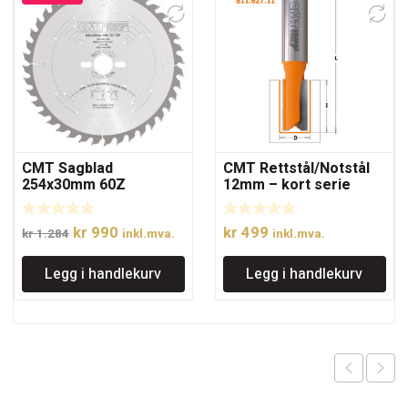
CMT Sagblad
CMT Rettstål/Notstål
254x30mm 60Z
12mm – kort serie
Opprinnelig
Nåværende
kr
990
kr
499
kr
1.284
inkl.mva.
inkl.mva.
pris
pris
Legg i handlekurv
Legg i handlekurv
var:
er:
kr 1.284.
kr 990.