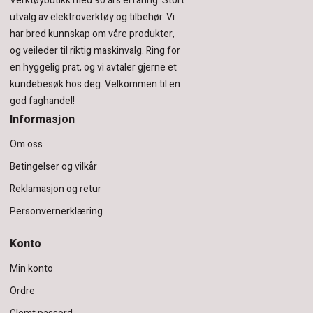
Verktøybutikk med 90 års erfaring.
Stort
utvalg av elektroverktøy og tilbehør.
Vi
har bred kunnskap om våre produkter,
og veileder til riktig maskinvalg. Ring for
en hyggelig prat, og vi avtaler gjerne et
kundebesøk hos deg.
Velkommen til en
god faghandel!
Informasjon
Om oss
Betingelser og vilkår
Reklamasjon og retur
Personvernerklæring
Konto
Min konto
Ordre