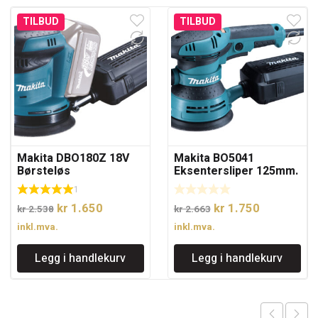
TILBUD
TILBUD
Makita DBO180Z 18V
Makita BO5041
Børsteløs
Eksentersliper 125mm.
eksentersliper uten
Liten og kompakt med
1
batteri.
avsug
Opprinnelig
Nåværende
Opprinnelig
Nåværend
kr
1.650
kr
1.750
kr
2.538
kr
2.663
pris
pris
pris
pris
inkl.mva.
inkl.mva.
var:
er:
var:
er:
Legg i handlekurv
Legg i handlekurv
kr 2.538.
kr 1.650.
kr 2.663.
kr 1.750.