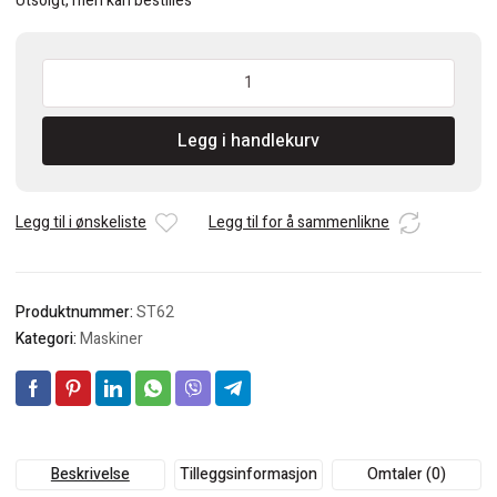
Utsolgt, men kan bestilles
Virutex
børstesliper
ST
Legg i handlekurv
62
antall
Legg til i ønskeliste
Legg til for å sammenlikne
Produktnummer:
ST62
Kategori:
Maskiner
Beskrivelse
Tilleggsinformasjon
Omtaler (0)