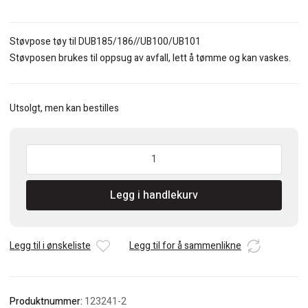
Støvpose tøy til DUB185/186//UB100/UB101
Støvposen brukes til oppsug av avfall, lett å tømme og kan vaskes.
Utsolgt, men kan bestilles
Makita
123241-
2
Legg i handlekurv
Støvsugerpose
i
tøy
antall
Legg til i ønskeliste
Legg til for å sammenlikne
Produktnummer:
123241-2