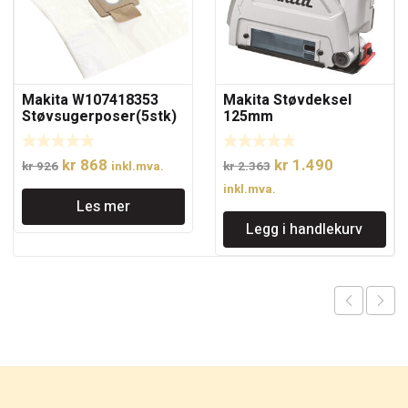
Makita W107418353
Makita Støvdeksel
Støvsugerposer(5stk)
125mm
VC4210
Opprinnelig
Nåværende
Opprinnelig
Nåværend
kr
868
kr
1.490
kr
926
inkl.mva.
kr
2.363
pris
pris
pris
pris
inkl.mva.
Les mer
var:
er:
var:
er:
Legg i handlekurv
kr 926.
kr 868.
kr 2.363.
kr 1.490.