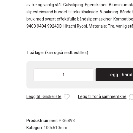
kr 311.
kr 187.
av tre og vanlig stål. Gulvsliping. Egenskaper: Aluminiumok
slipesteinsand bundet til tekstilbakside. 5-pakning. Båndet
bruk med svært effektfulle båndslipemaskiner. Kompatib
9403 9404 9924DB: Hitachi Ryobi. Materiale: Tre, vanlig stå
1 på lager (kan også restbestilles)
Makita
Legg i hand
Slipebånd(5)
100x610
K60
Legg til i ønskeliste
Legg til for å sammenlikne
antall
Produktnummer:
P-36893
Kategori:
100x610mm