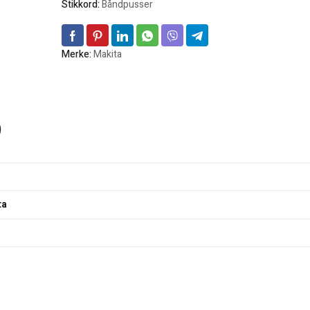
Stikkord:
Båndpusser
Merke:
Makita
)
ta