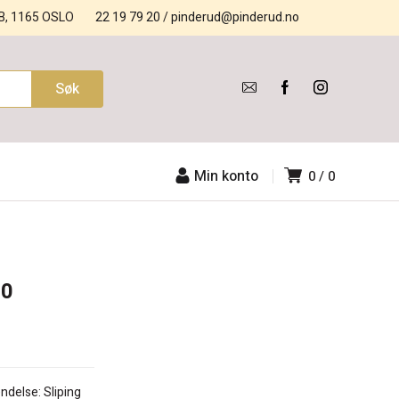
B, 1165 OSLO
22 19 79 20
/
pinderud@pinderud.no
Min konto
0
0
60
ndelse: Sliping