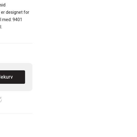
sid
 er designet for
el med: 9401
l.
lekurv