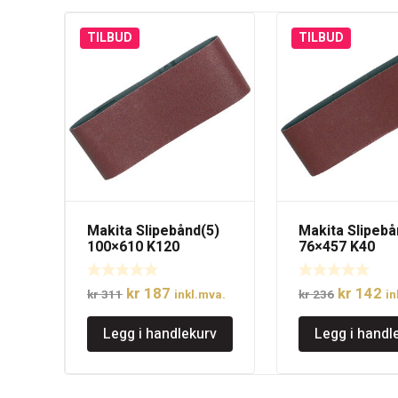
TILBUD
TILBUD
Makita Slipebånd(5)
Makita Slipebå
100×610 K120
76×457 K40
Opprinnelig
Nåværende
Opprinne
N
kr
187
kr
142
kr
311
inkl.mva.
kr
236
in
pris
pris
pris
pr
Legg i handlekurv
Legg i handl
var:
er:
var:
er
kr 311.
kr 187.
kr 236.
kr