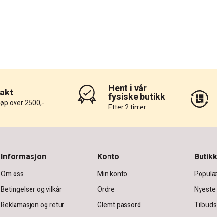
Hent i vår
rakt
fysiske butikk
løp over 2500,-
Etter 2 timer
Informasjon
Konto
Butikk
Om oss
Min konto
Populæ
Betingelser og vilkår
Ordre
Nyeste
Reklamasjon og retur
Glemt passord
Tilbuds