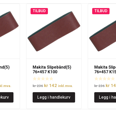
TILBUD
TILBUD
nd(5)
Makita Slipebånd(5)
Makita Sli
76×457 K100
76×457 K1
lig
åværende
Opprinnelig
Nåværende
Oppri
kr
142
kr
14
kl.mva.
kr
236
inkl.mva.
kr
236
is
pris
pris
pris
ekurv
Legg i handlekurv
Legg i h
:
var:
er:
var:
 142.
kr 236.
kr 142.
kr 23