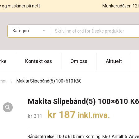
y og maskiner på nett
Munkerudåsen 12 
!
rke
Kontakt oss
Om oss
Aktuelt
0mm
Makita Slipebånd(5) 100×610 K60
Makita Slipebånd(5) 100×610 K
Opprinnelig
Nåværende
kr
187
inkl.mva.
kr
311
pris
pris
var:
er:
Båndstørrelse: 100 x 610 mm. Korning: K60. Antall: 5. Anve