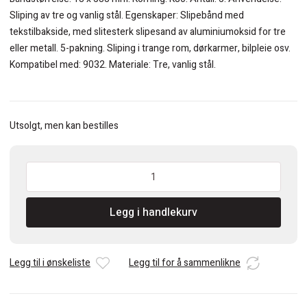
kr 186.
kr 149.
Sliping av tre og vanlig stål. Egenskaper: Slipebånd med
tekstilbakside, med slitesterk slipesand av aluminiumoksid for tre
eller metall. 5-pakning. Sliping i trange rom, dørkarmer, bilpleie osv.
Kompatibel med: 9032. Materiale: Tre, vanlig stål.
Utsolgt, men kan bestilles
Makita
P-
43343
Legg i handlekurv
Slipebånd
13x533mm
K80
antall
Legg til i ønskeliste
Legg til for å sammenlikne