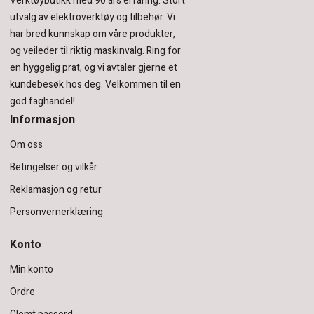
Verktøybutikk med 90 års erfaring.
Stort
utvalg av elektroverktøy og tilbehør.
Vi
har bred kunnskap om våre produkter,
og veileder til riktig maskinvalg. Ring for
en hyggelig prat, og vi avtaler gjerne et
kundebesøk hos deg.
Velkommen til en
god faghandel!
Informasjon
Om oss
Betingelser og vilkår
Reklamasjon og retur
Personvernerklæring
Konto
Min konto
Ordre