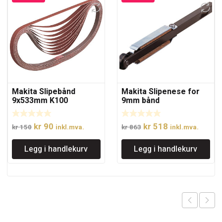
Makita Slipebånd
Makita Slipenese for
9x533mm K100
9mm bånd
Opprinnelig
Nåværende
Opprinnelig
Nåværende
kr
90
kr
518
kr
150
inkl.mva.
kr
863
inkl.mva.
pris
pris
pris
pris
Legg i handlekurv
Legg i handlekurv
var:
er:
var:
er:
kr 150.
kr 90.
kr 863.
kr 518.