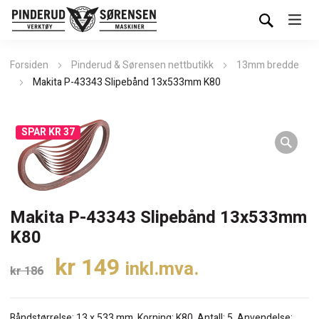
Forsiden
Pinderud & Sørensen nettbutikk
13mm bredde
Makita P-43343 Slipebånd 13x533mm K80
SPAR KR 37
Makita P-43343 Slipebånd 13x533mm
K80
Opprinnelig
Nåværende
kr
149
inkl.mva.
kr
186
pris
pris
var:
er:
Båndstørrelse: 13 x 533 mm. Korning: K80. Antall: 5. Anvendelse: