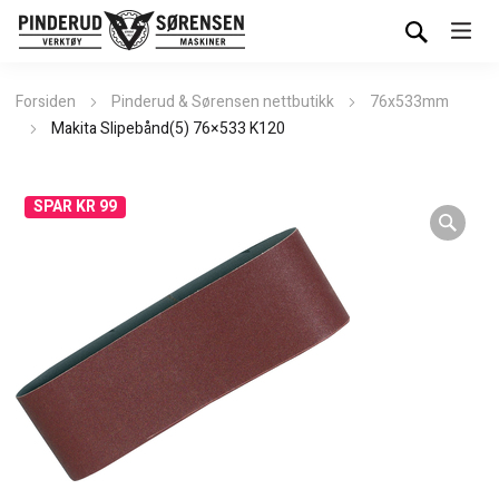
Forsiden
Pinderud & Sørensen nettbutikk
76x533mm
Makita Slipebånd(5) 76×533 K120
SPAR KR 99