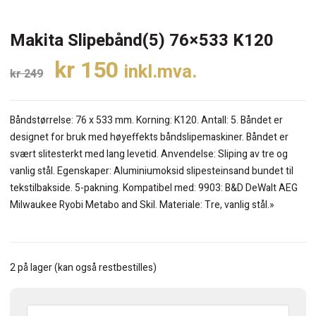
Makita Slipebånd(5) 76×533 K120
Opprinnelig
Nåværende
kr
150
inkl.mva.
kr
249
pris
pris
var:
er:
Båndstørrelse: 76 x 533 mm. Korning: K120. Antall: 5. Båndet er
kr 249.
kr 150.
designet for bruk med høyeffekts båndslipemaskiner. Båndet er
svært slitesterkt med lang levetid. Anvendelse: Sliping av tre og
vanlig stål. Egenskaper: Aluminiumoksid slipesteinsand bundet til
tekstilbakside. 5-pakning. Kompatibel med: 9903: B&D DeWalt AEG
Milwaukee Ryobi Metabo and Skil. Materiale: Tre, vanlig stål.»
2 på lager (kan også restbestilles)
Makita