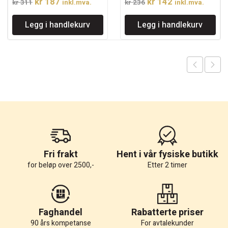
Opprinnelig
Nåværende
Opprinnelig
Nåværende
kr
187
kr
142
kr
311
inkl.mva.
kr
236
inkl.mva.
pris
pris
pris
pris
Legg i handlekurv
Legg i handlekurv
var:
er:
var:
er:
kr 311.
kr 187.
kr 236.
kr 142.
Fri frakt
Hent i vår fysiske butikk
for beløp over 2500,-
Etter 2 timer
Faghandel
Rabatterte priser
90 års kompetanse
For avtalekunder