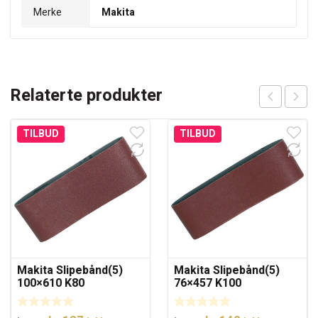
Merke
Makita
Relaterte produkter
TILBUD
TILBUD
Makita Slipebånd(5)
Makita Slipebånd(5)
100×610 K80
76×457 K100