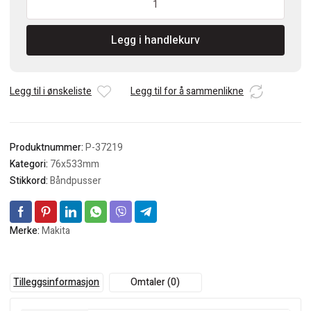
Slipebånd(5)
76x533
Legg i handlekurv
K120
antall
Legg til i ønskeliste
Legg til for å sammenlikne
Produktnummer:
P-37219
Kategori:
76x533mm
Stikkord:
Båndpusser
Merke:
Makita
Tilleggsinformasjon
Omtaler (0)