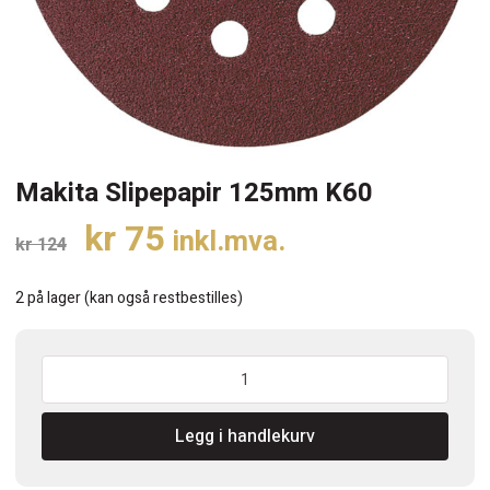
Makita Slipepapir 125mm K60
Opprinnelig
Nåværende
kr
75
inkl.mva.
kr
124
pris
pris
var:
er:
2 på lager (kan også restbestilles)
kr 124.
kr 75.
Makita
Slipepapir
125mm
Legg i handlekurv
K60
antall