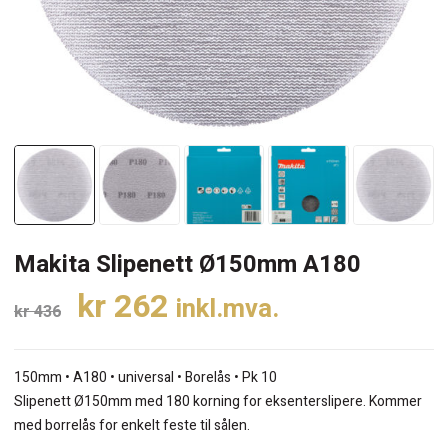
Makita Slipenett Ø150mm A180
Opprinnelig
Nåværende
kr
262
inkl.mva.
kr
436
pris
pris
var:
er:
150mm • A180 • universal • Borelås • Pk 10
kr 436.
kr 262.
Slipenett Ø150mm med 180 korning for eksenterslipere. Kommer
med borrelås for enkelt feste til sålen.