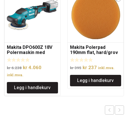
Makita DPO600Z 18V
Makita Polerpad
Polermaskin med
190mm flat, hard/grov
børsteløs motor uten
batterier 150mm
Opprinnelig
Nåværende
Opprinnelig
Nåværende
kr
4.060
kr
237
kr
6.238
kr
395
inkl.mva.
pris
pris
pris
pris
inkl.mva.
Legg i handlekurv
var:
er:
var:
er:
Legg i handlekurv
kr 6.238.
kr 4.060.
kr 395.
kr 237.