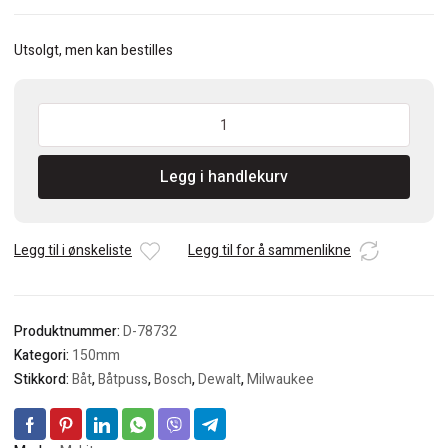
Utsolgt, men kan bestilles
Makita
Slipenett
Ø150mm
Legg i handlekurv
A180
antall
Legg til i ønskeliste
Legg til for å sammenlikne
Produktnummer:
D-78732
Kategori:
150mm
Stikkord:
Båt
,
Båtpuss
,
Bosch
,
Dewalt
,
Milwaukee