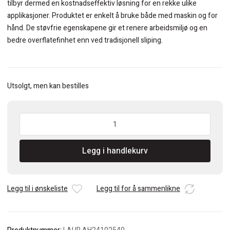
tilbyr dermed en kostnadseffektiv løsning for en rekke ulike
applikasjoner. Produktet er enkelt å bruke både med maskin og for
hånd. De støvfrie egenskapene gir et renere arbeidsmiljø og en
bedre overflatefinhet enn ved tradisjonell sliping.
Utsolgt, men kan bestilles
Mirka
Abranet
Ace
Legg i handlekurv
rondell
Ø150
Grip
40(25
Legg til i ønskeliste
Legg til for å sammenlikne
stk.)
antall