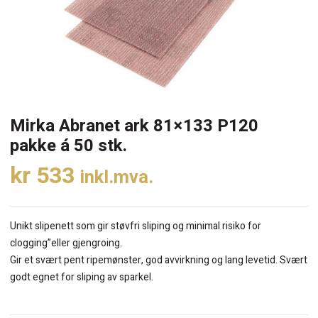
Mirka Abranet ark 81×133 P120
pakke á 50 stk.
kr
533
inkl.mva.
Unikt slipenett som gir støvfri sliping og minimal risiko for
clogging”eller gjengroing.
Gir et svært pent ripemønster, god avvirkning og lang levetid. Svært
godt egnet for sliping av sparkel.