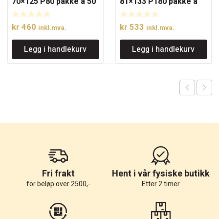
70×125 P80 pakke á 50
81×133 P180 pakke á
stk.
50 stk.
kr
460
kr
533
inkl.mva.
inkl.mva.
Legg i handlekurv
Legg i handlekurv
Fri frakt
Hent i vår fysiske butikk
for beløp over 2500,-
Etter 2 timer