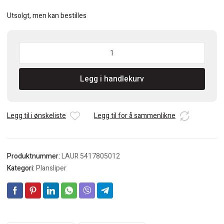
Utsolgt, men kan bestilles
Mirka
Abranet
ark
Legg i handlekurv
81x133
P120
pakke
á
Legg til i ønskeliste
Legg til for å sammenlikne
50
stk.
antall
Produktnummer:
LAUR 5417805012
Kategori:
Plansliper