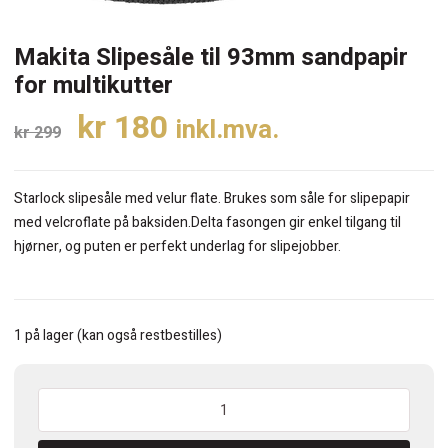
Makita Slipesåle til 93mm sandpapir
for multikutter
Opprinnelig
Nåværende
kr
180
inkl.mva.
kr
299
pris
pris
var:
er:
Starlock slipesåle med velur flate. Brukes som såle for slipepapir
kr 299.
kr 180.
med velcroflate på baksiden.Delta fasongen gir enkel tilgang til
hjørner, og puten er perfekt underlag for slipejobber.
1 på lager (kan også restbestilles)
Makita
Slipesåle
til