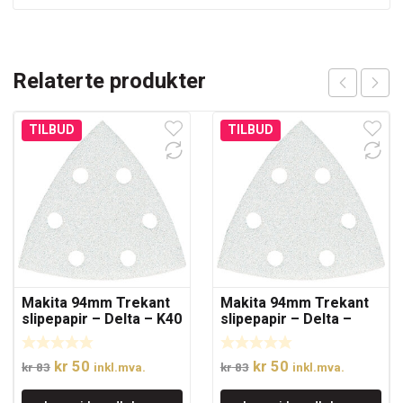
Relaterte produkter
TILBUD
TILBUD
Makita 94mm Trekant
Makita 94mm Trekant
slipepapir – Delta – K40
slipepapir – Delta –
K180
Opprinnelig
Nåværende
Opprinnelig
Nåværende
kr
50
kr
50
kr
83
inkl.mva.
kr
83
inkl.mva.
pris
pris
pris
pris