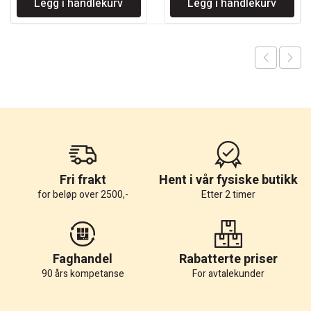
Legg i handlekurv
Legg i handlekurv
var:
er:
var:
er:
kr 83.
kr 50.
kr 83.
kr 50.
Fri frakt
Hent i vår fysiske butikk
for beløp over 2500,-
Etter 2 timer
Faghandel
Rabatterte priser
90 års kompetanse
For avtalekunder