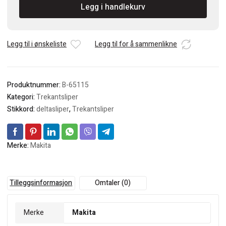
Legg i handlekurv
93mm
sandpapir
for
multikutter
Legg til i ønskeliste
Legg til for å sammenlikne
antall
Produktnummer:
B-65115
Kategori:
Trekantsliper
Stikkord:
deltasliper
,
Trekantsliper
Merke:
Makita
Tilleggsinformasjon
Omtaler (0)
Merke
Makita