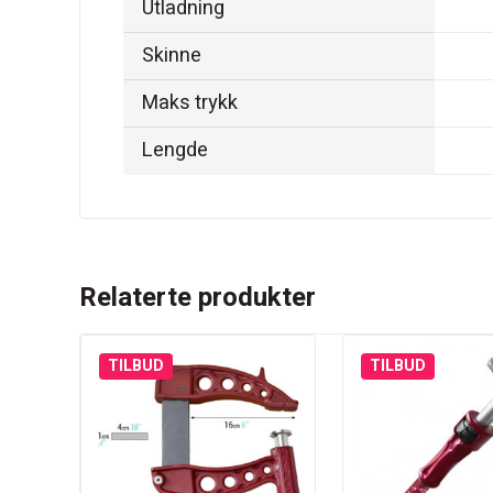
Utladning
9
Skinne
2
Maks trykk
5
Lengde
3
Relaterte produkter
TILBUD
TILBUD