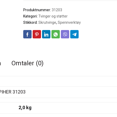
antall
Produktnummer:
31203
Kategori:
Tvinger og støtter
Stikkord:
Skrutvinge
,
Spennverktøy
n
Omtaler (0)
ER 31203
,0 kg