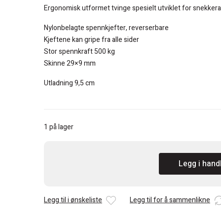
kr 931.
kr 825.
Ergonomisk utformet tvinge spesielt utviklet for snekker
Nylonbelagte spennkjefter, reverserbare
Kjeftene kan gripe fra alle sider
Stor spennkraft 500 kg
Skinne 29×9 mm
Utladning 9,5 cm
1 på lager
Piher
Legg i hand
31203
Parallelltvinge
PRL
Legg til i ønskeliste
Legg til for å sammenlikne
30
cm