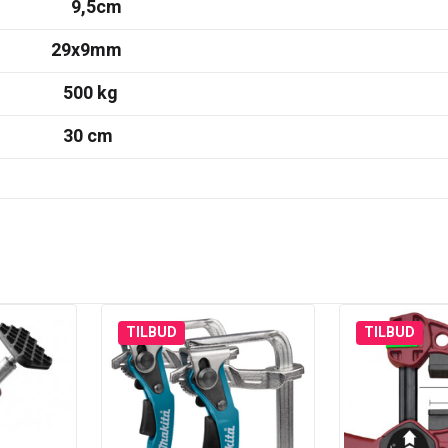
,5cm
9x9mm
00 kg
0 cm
TILBUD
TILBUD