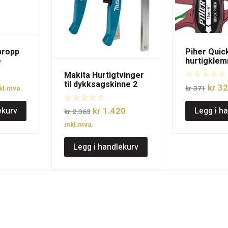
propp
Piher Quic
e
hurtigklem
hånds 30c
Makita Hurtigtvinger
til dykksagskinne 2
lig
åværende
Oppri
kr
32
kl.mva.
kr
371
stk.
is
pris
Opprinnelig
Nåværende
ekurv
Legg i h
kr
1.420
:
var:
kr
2.363
pris
pris
 595.
kr 37
inkl.mva.
var:
er:
Legg i handlekurv
kr 2.363.
kr 1.420.