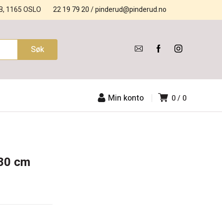
B, 1165 OSLO
22 19 79 20
/
pinderud@pinderud.no
Min konto
0
0
 30 cm