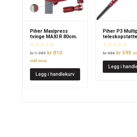
Piher Maxipress
Piher P3 Multi
tvinge MAXI R 80cm.
teleskopstøtt
Opprinnelig
Nåværende
Opprinne
N
kr
810
kr
595
kr
1.085
kr
684
in
pris
pris
pris
pr
inkl.mva.
Legg i handl
var:
er:
var:
er
Legg i handlekurv
kr 1.085.
kr 810.
kr 684.
kr