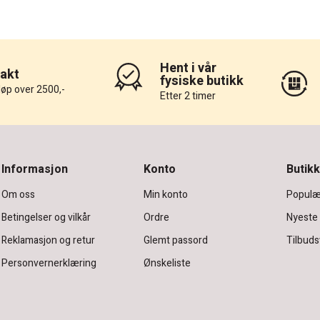
Hent i vår
rakt
fysiske butikk
løp over 2500,-
Etter 2 timer
Informasjon
Konto
Butikk
Om oss
Min konto
Populæ
Betingelser og vilkår
Ordre
Nyeste
Reklamasjon og retur
Glemt passord
Tilbuds
Personvernerklæring
Ønskeliste