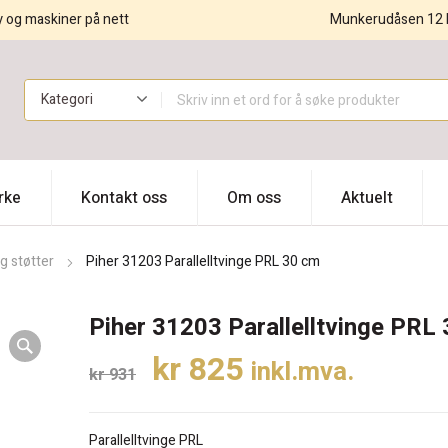
y og maskiner på nett
Munkerudåsen 12 
!
rke
Kontakt oss
Om oss
Aktuelt
g støtter
Piher 31203 Parallelltvinge PRL 30 cm
Piher 31203 Parallelltvinge PRL
Opprinnelig
Nåværende
kr
825
inkl.mva.
kr
931
pris
pris
var:
er:
Parallelltvinge PRL