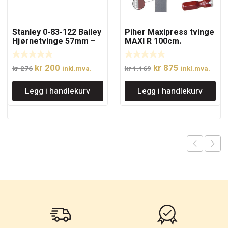
Stanley 0-83-122 Bailey
Piher Maxipress tvinge
Hjørnetvinge 57mm –
MAXI R 100cm.
kraftig
Opprinnelig
Nåværende
Opprinnelig
Nåværende
kr
200
kr
875
kr
276
inkl.mva.
kr
1.169
inkl.mva.
pris
pris
pris
pris
Legg i handlekurv
Legg i handlekurv
var:
er:
var:
er:
kr 276.
kr 200.
kr 1.169.
kr 875.