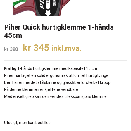
Piher Quick hurtigklemme 1-hånds
45cm
Opprinnelig
Nåværende
kr
345
inkl.mva.
kr
398
pris
pris
var:
er:
Kraftig 1-hånds hurtigklemme med kapasitet 15 cm
kr 398.
kr 345.
Piher har laget en solid ergonomisk utformet hurtigtvinge.
Den har en herdet stålskinne og glassfiberforsterket kropp.
På denne klemmen er kjeftene vendbare.
Med enkelt grep kan den vendes til ekspansjons klemme.
Utsolgt, men kan bestilles