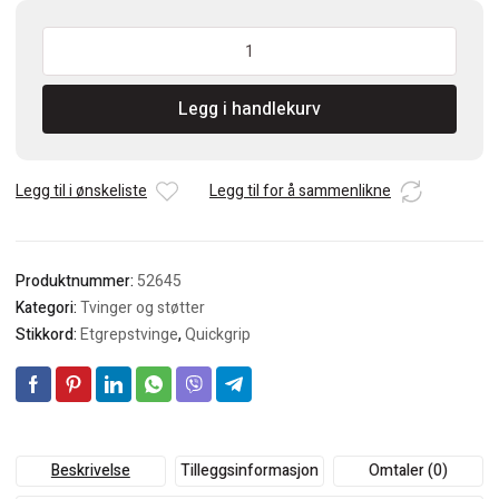
Piher
Quick
hurtigklemme
Legg i handlekurv
1-
hånds
45cm
antall
Legg til i ønskeliste
Legg til for å sammenlikne
Produktnummer:
52645
Kategori:
Tvinger og støtter
Stikkord:
Etgrepstvinge
,
Quickgrip
Beskrivelse
Tilleggsinformasjon
Omtaler (0)