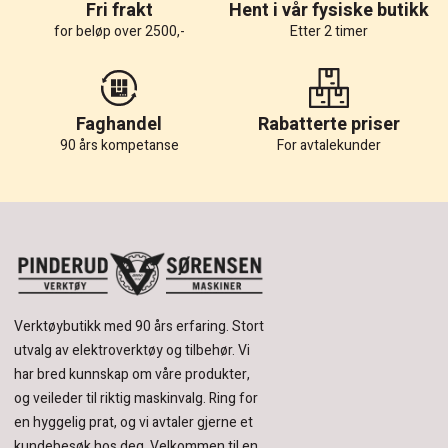
Fri frakt
Hent i vår fysiske butikk
for beløp over 2500,-
Etter 2 timer
Faghandel
Rabatterte priser
90 års kompetanse
For avtalekunder
Verktøybutikk med 90 års erfaring.
Stort
utvalg av elektroverktøy og tilbehør.
Vi
har bred kunnskap om våre produkter,
og veileder til riktig maskinvalg. Ring for
en hyggelig prat, og vi avtaler gjerne et
kundebesøk hos deg.
Velkommen til en