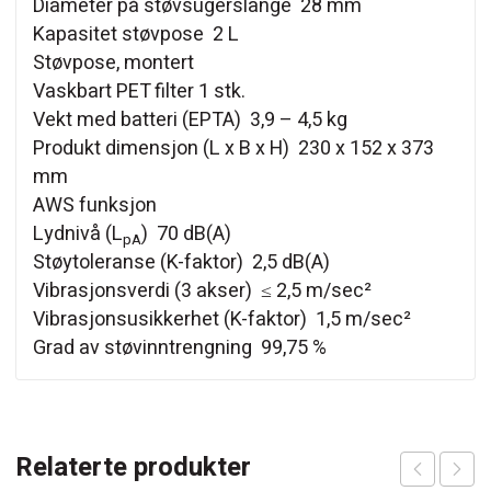
Diameter på støvsugerslange 28 mm
Kapasitet støvpose 2 L
Støvpose, montert
Vaskbart PET filter 1 stk.
Vekt med batteri (EPTA) 3,9 – 4,5 kg
Produkt dimensjon (L x B x H) 230 x 152 x 373
mm
AWS funksjon
Lydnivå (L
) 70 dB(A)
pA
Støytoleranse (K-faktor) 2,5 dB(A)
Vibrasjonsverdi (3 akser) ≤ 2,5 m/sec²
Vibrasjonsusikkerhet (K-faktor) 1,5 m/sec²
Grad av støvinntrengning 99,75 %
Relaterte produkter