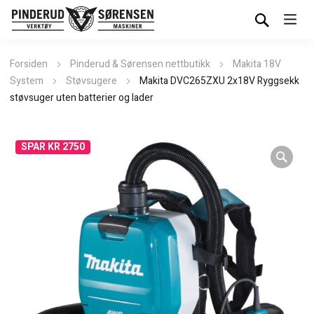
Forsiden
Pinderud & Sørensen nettbutikk
Makita 18V
System
Støvsugere
Makita DVC265ZXU 2x18V Ryggsekk
støvsuger uten batterier og lader
SPAR KR 2750