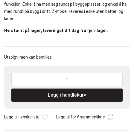
funksjon. Enkel å ha med seg rundt på byggeplasser, og enkel å ha
med rundt på bygg i drift. Z-modell leveres i eske uten batteri og
lader.
Hvis tomt på lager, leveringstid 1 dag fra fjernlager.
Utsolgt, men kan bestilles
Makita
DVC265ZXU
2x18V
Legg i handlekurv
Ryggsekk
støvsuger
uten
batterier
Legg til i ønskeliste
Legg til for å sammenlikne
og
lader