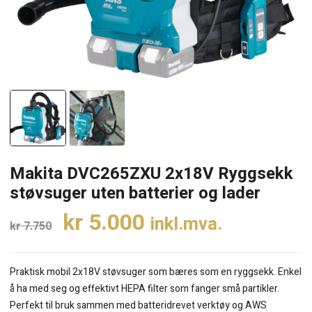
Makita DVC265ZXU 2x18V Ryggsekk
støvsuger uten batterier og lader
Opprinnelig
Nåværende
kr
5.000
inkl.mva.
kr
7.750
pris
pris
var:
er:
Praktisk mobil 2x18V støvsuger som bæres som en ryggsekk. Enkel
kr 7.750.
kr 5.000.
å ha med seg og effektivt HEPA filter som fanger små partikler.
Perfekt til bruk sammen med batteridrevet verktøy og AWS