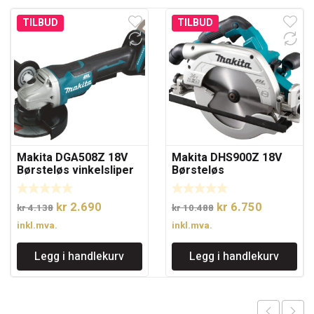
TILBUD
TILBUD
Makita DGA508Z 18V
Makita DHS900Z 18V
Børsteløs vinkelsliper
Børsteløs
uten batteri 125mm
batterisirkelsag.
235mm sagblad
Opprinnelig
Nåværende
Opprinnelig
Nåværen
kr
2.690
kr
6.750
kr
4.138
kr
10.488
pris
pris
pris
pris
inkl.mva.
inkl.mva.
var:
er:
var:
er:
Legg i handlekurv
Legg i handlekurv
kr 4.138.
kr 2.690.
kr 10.488.
kr 6.750.