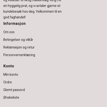
og veileder til riktig maskinvalg. Ring for
en hyggelig prat, og vi avtaler gjerne et
kundebesøk hos deg.
Velkommen til en
god faghandel!
Informasjon
Om oss
Betingelser og vilkår
Reklamasjon og retur
Personvernerklæring
Konto
Min konto
Ordre
Glemt passord
Ønskeliste