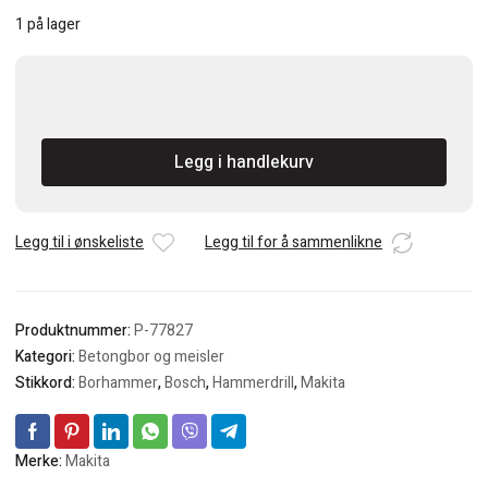
1 på lager
MAKITA
Hammerbor
20X540
Legg i handlekurv
SDS-
MAX
antall
Legg til i ønskeliste
Legg til for å sammenlikne
Produktnummer:
P-77827
Kategori:
Betongbor og meisler
Stikkord:
Borhammer
,
Bosch
,
Hammerdrill
,
Makita
Merke:
Makita