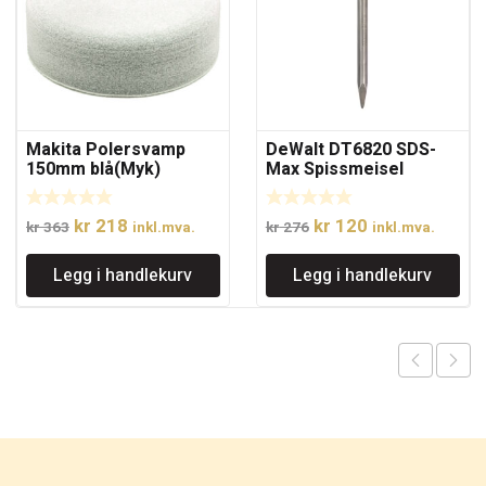
Makita Polersvamp
DeWalt DT6820 SDS-
150mm blå(Myk)
Max Spissmeisel
280mm
Opprinnelig
Nåværende
Opprinnelig
Nåværende
kr
218
kr
120
kr
363
inkl.mva.
kr
276
inkl.mva.
pris
pris
pris
pris
Legg i handlekurv
Legg i handlekurv
var:
er:
var:
er:
kr 363.
kr 218.
kr 276.
kr 120.