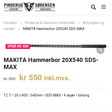
Forsiden
Pinderud & Sørensen nettbutikk
Betongbor og
meisler
MAKITA Hammerbor 20X540 SDS-MAX
SPAR KR 400
MAKITA Hammerbor 20X540 SDS-
MAX
Opprinnelig
Nåværende
kr
550
inkl.mva.
kr
950
pris
pris
var:
er:
T.C.T. • 20 x 400 / 540mm • SDS-MAX • 4 skjær • betong
kr 950.
kr 550.