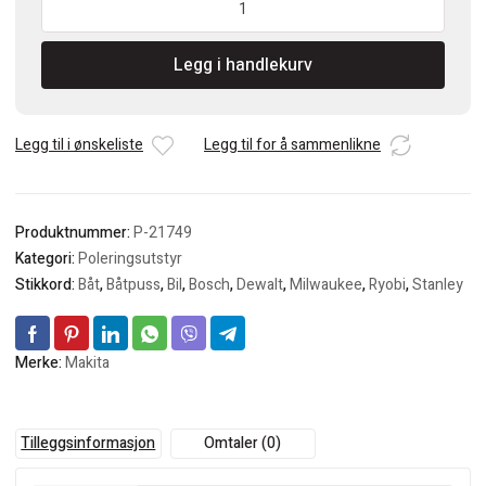
Polersvamp
150mm
Legg i handlekurv
Orange
(Hard)
antall
Legg til i ønskeliste
Legg til for å sammenlikne
Produktnummer:
P-21749
Kategori:
Poleringsutstyr
Stikkord:
Båt
,
Båtpuss
,
Bil
,
Bosch
,
Dewalt
,
Milwaukee
,
Ryobi
,
Stanley
Merke:
Makita
Tilleggsinformasjon
Omtaler (0)