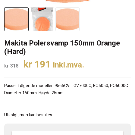
Makita Polersvamp 150mm Orange
(Hard)
Opprinnelig
Nåværende
kr
191
inkl.mva.
kr
318
pris
pris
var:
er:
Passer følgende modeller: 9565CVL, GV7000C, BO6050, PO6000C
kr 318.
kr 191.
Diameter 150mm. Høyde 25mm
Utsolgt, men kan bestilles
Makita