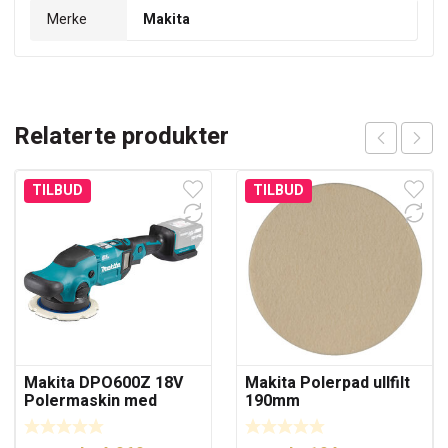
Merke
Makita
Relaterte produkter
TILBUD
TILBUD
Makita DPO600Z 18V
Makita Polerpad ullfilt
Polermaskin med
190mm
børsteløs motor uten
batterier 150mm