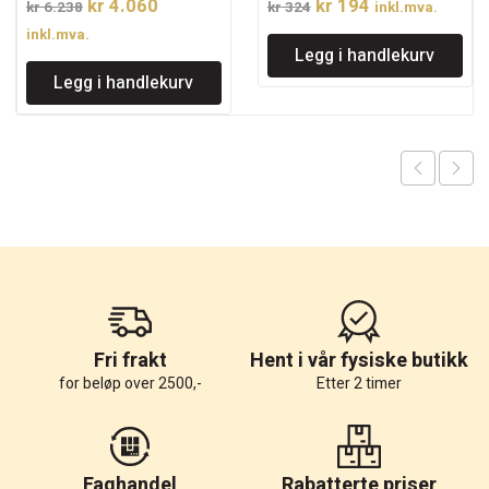
Opprinnelig
Nåværende
Opprinnelig
Nåværende
kr
4.060
kr
194
kr
6.238
kr
324
inkl.mva.
pris
pris
pris
pris
inkl.mva.
Legg i handlekurv
var:
er:
var:
er:
Legg i handlekurv
kr 6.238.
kr 4.060.
kr 324.
kr 194.
Fri frakt
Hent i vår fysiske butikk
for beløp over 2500,-
Etter 2 timer
Faghandel
Rabatterte priser