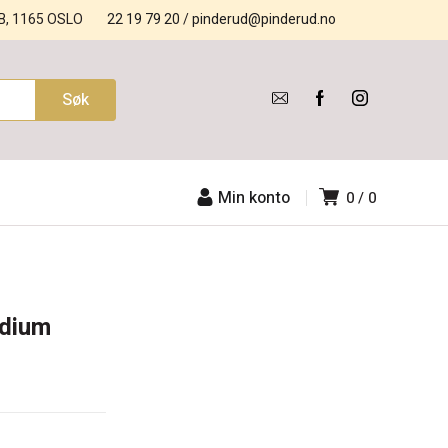
B, 1165 OSLO
22 19 79 20
/
pinderud@pinderud.no
Min konto
0
0
edium