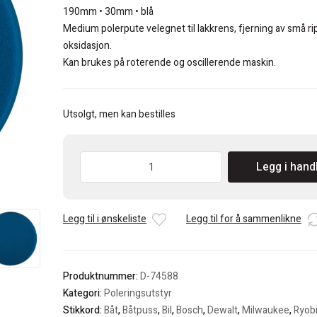
kr 395.
kr 237.
190mm • 30mm • blå
Medium polerpute velegnet til lakkrens, fjerning av små rip
oksidasjon.
Kan brukes på roterende og oscillerende maskin.
Utsolgt, men kan bestilles
Makita
Legg i hand
Polerpad
190mm
flat,
Legg til i ønskeliste
Legg til for å sammenlikne
medium
antall
Produktnummer:
D-74588
Kategori:
Poleringsutstyr
Stikkord:
Båt
,
Båtpuss
,
Bil
,
Bosch
,
Dewalt
,
Milwaukee
,
Ryob