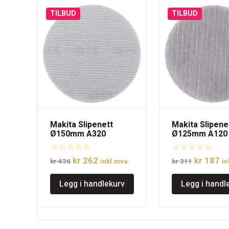
TILBUD
TILBUD
Makita Slipenett
Makita Slipene
Ø150mm A320
Ø125mm A120
Opprinnelig
Nåværende
Opprinne
N
kr
262
kr
187
kr
436
inkl.mva.
kr
311
in
pris
pris
pris
pr
Legg i handlekurv
Legg i handl
var:
er:
var:
er
kr 436.
kr 262.
kr 311.
kr