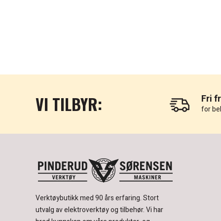
VI TILBYR:
Fri f
for be
Verktøybutikk med 90 års erfaring.
Stort
utvalg av elektroverktøy og tilbehør.
Vi har