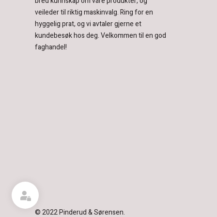
bred kunnskap om våre produkter, og
veileder til riktig maskinvalg. Ring for en
hyggelig prat, og vi avtaler gjerne et
kundebesøk hos deg.
Velkommen til en god
faghandel!
© 2022 Pinderud & Sørensen.