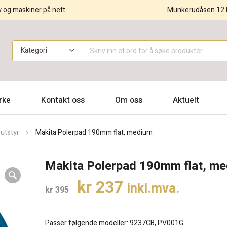
y og maskiner på nett
Munkerudåsen 12 
!
rke
Kontakt oss
Om oss
Aktuelt
utstyr
Makita Polerpad 190mm flat, medium
Makita Polerpad 190mm flat, m
Opprinnelig
Nåværende
kr
237
inkl.mva.
kr
395
pris
pris
var:
er:
Passer følgende modeller: 9237CB, PV001G