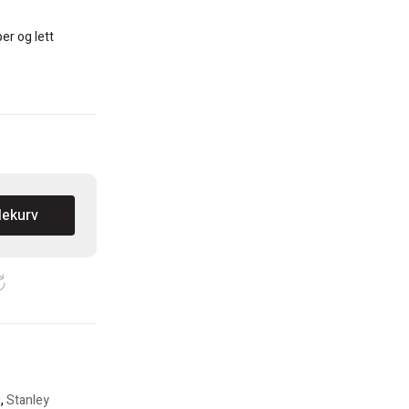
er og lett
lekurv
i
,
Stanley