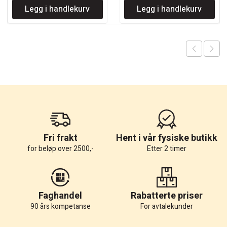
Legg i handlekurv
Legg i handlekurv
var:
er:
kr 1.044.
kr 910.
Fri frakt
Hent i vår fysiske butikk
for beløp over 2500,-
Etter 2 timer
Faghandel
Rabatterte priser
90 års kompetanse
For avtalekunder