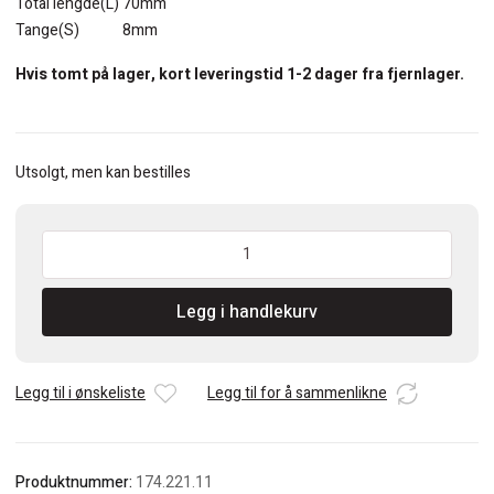
Total lengde(L) 70mm
Tange(S) 8mm
Hvis tomt på lager, kort leveringstid 1-2 dager fra fjernlager.
Utsolgt, men kan bestilles
CMT
22mm
Notfres
Legg i handlekurv
med
bunnskjær
antall
Legg til i ønskeliste
Legg til for å sammenlikne
Produktnummer:
174.221.11