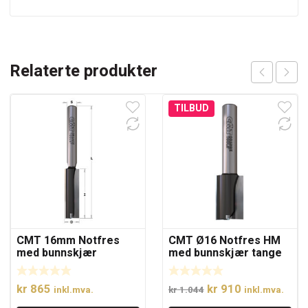
Relaterte produkter
TILBUD
CMT 16mm Notfres
CMT Ø16 Notfres HM
med bunnskjær
med bunnskjær tange
12
Opprinnelig
Nåværende
kr
865
kr
910
inkl.mva.
kr
1.044
inkl.mva.
pris
pris