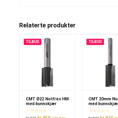
Relaterte produkter
TILBUD
TILBUD
CMT Ø22 Notfres HM
CMT 20mm No
med bunnskjær
med bunnskjæ
tange 12
Opprinnelig
Nåværende
Opprinne
N
kr
950
kr
830