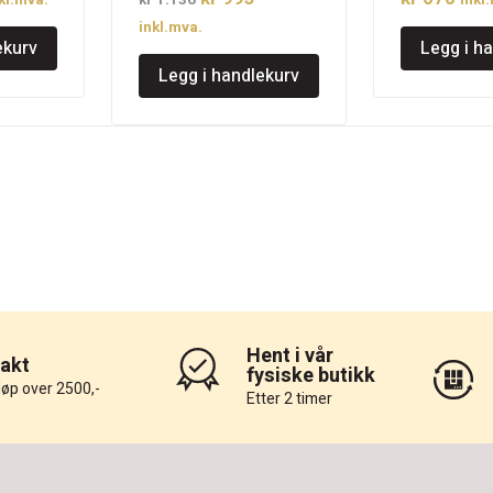
kl.mva.
kr
1.136
inkl
is
pris
pris
inkl.mva.
ekurv
Legg i h
:
var:
er:
Legg i handlekurv
 830.
kr 1.136.
kr 995.
Hent i vår
rakt
fysiske butikk
løp over 2500,-
Etter 2 timer