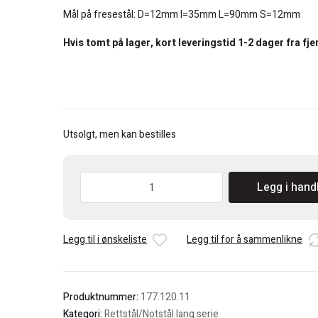
Mål på fresestål: D=12mm I=35mm L=90mm S=12mm
Hvis tomt på lager, kort leveringstid 1-2 dager fra fje
Utsolgt, men kan bestilles
CMT
Legg i hand
Ø12
Notfres
HM
Legg til i ønskeliste
Legg til for å sammenlikne
med
bunnskjær
tange
12
Produktnummer:
177.120.11
antall
Kategori:
Rettstål/Notstål lang serie