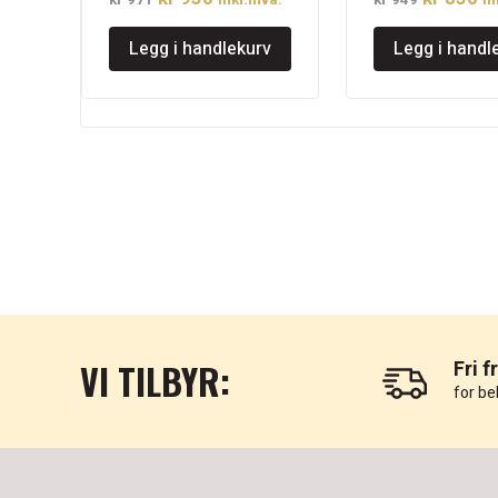
kr
971
inkl.mva.
kr
949
in
pris
pris
pris
pr
Legg i handlekurv
Legg i handl
var:
er:
var:
er
kr 971.
kr 950.
kr 949.
kr
VI TILBYR:
Fri f
for be