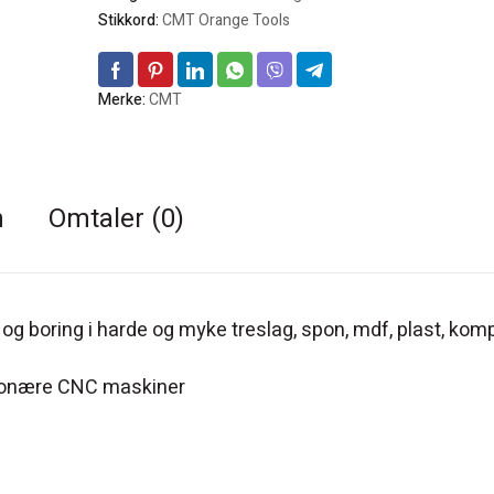
Stikkord:
CMT Orange Tools
Merke:
CMT
n
Omtaler (0)
g boring i harde og myke treslag, spon, mdf, plast, komp
jonære CNC maskiner