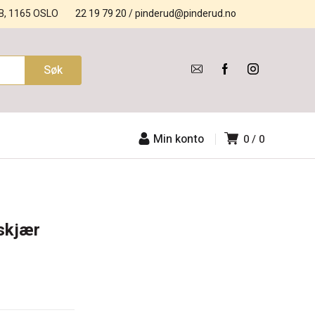
B, 1165 OSLO
22 19 79 20
/
pinderud@pinderud.no
Min konto
0
0
skjær