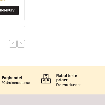
.mva.
kr
1.138
pris
pris
inkl.mva.
andlekurv
var:
er:
Legg i handlekurv
kr 1.138.
kr 995.
Rabatterte
Faghandel
priser
90 års kompetanse
For avtalekunder