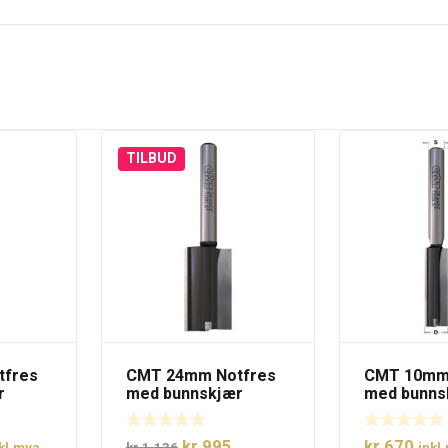
TILBUD
tfres
CMT 24mm Notfres
CMT 10mm 
r
med bunnskjær
med bunns
lig
åværende
Opprinnelig
Nåværende
kr
995
kr
670