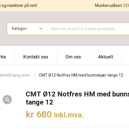
y og maskiner på nett
Munkerudåsen 12 
!
rke
Kontakt oss
Om oss
Aktuelt
Notstål lang serie
CMT Ø12 Notfres HM med bunnskjær tange 12
CMT Ø12 Notfres HM med bunn
tange 12
kr
680
inkl.mva.