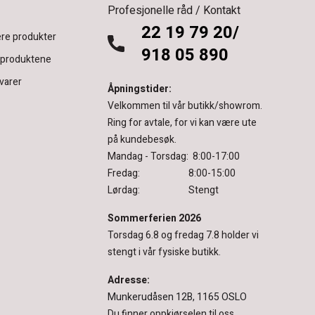
Profesjonelle råd / Kontakt
22 19 79 20/
re produkter
918 05 890
 produktene
varer
Åpningstider:
Velkommen til vår butikk/showrom.
Ring for avtale, for vi kan være ute
på kundebesøk.
Mandag - Torsdag: 8:00-17:00
Fredag: 8:00-15:00
Lørdag: Stengt
Sommerferien 2026
Torsdag 6.8 og fredag 7.8 holder vi
stengt i vår fysiske butikk.
Adresse:
Munkerudåsen 12B, 1165 OSLO
Du finner oppkjørselen til oss