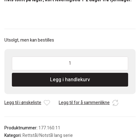
Utsolgt, men kan bestilles
CMT
Ø16
Notfres
Legg i handlekurv
HM
med
bunnskjær
tange
Legg til i ønskeliste
Legg til for å sammenlikne
12
antall
Produktnummer:
177.160.11
Kategori:
Rettstål/Notstål lang serie