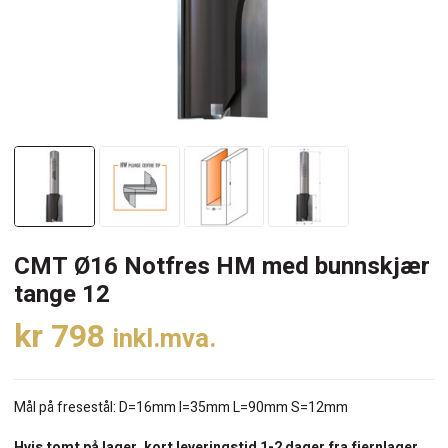
CMT Ø16 Notfres HM med bunnskjær
tange 12
kr
798
inkl.mva.
Mål på fresestål: D=16mm I=35mm L=90mm S=12mm
Hvis tomt på lager, kort leveringstid 1-2 dager fra fjernlager.