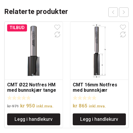
Relaterte produkter
TILBUD
CMT Ø22 Notfres HM
CMT 16mm Notfres
med bunnskjær tange
med bunnskjær
12
Opprinnelig
Nåværende
kr
950
kr
865
kr
971
inkl.mva.
inkl.mva.
pris
pris
Legg i handlekurv
Legg i handlekurv
var:
er:
kr 971.
kr 950.