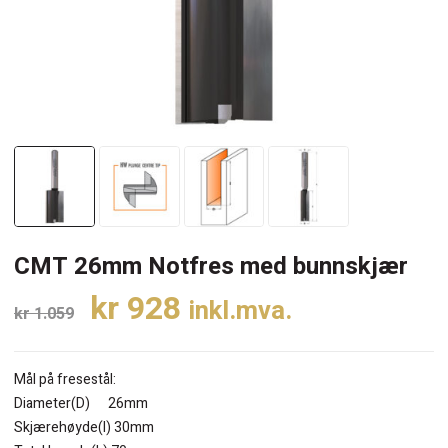
CMT 26mm Notfres med bunnskjær
Opprinnelig
Nåværende
kr
928
inkl.mva.
kr
1.059
pris
pris
var:
er:
Mål på fresestål:
kr 1.059.
kr 928.
Diameter(D) 26mm
Skjærehøyde(I) 30mm