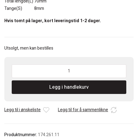
Total lengde(L) 70mm
Tange(S) 8mm
Hvis tomt på lager, kort leveringstid 1-2 dager.
Utsolgt, men kan bestilles
CMT
26mm
Notfres
Legg i handlekurv
med
bunnskjær
antall
Legg til i ønskeliste
Legg til for å sammenlikne
Produktnummer:
174.261.11