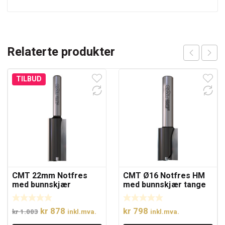
Relaterte produkter
TILBUD
CMT 22mm Notfres
CMT Ø16 Notfres HM
med bunnskjær
med bunnskjær tange
12
Opprinnelig
Nåværende
kr
878
kr
798
kr
1.003
inkl.mva.
inkl.mva.
pris
pris