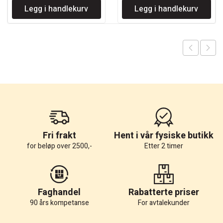
Legg i handlekurv
Legg i handlekurv
var:
er:
kr 1.003.
kr 878.
Fri frakt
Hent i vår fysiske butikk
for beløp over 2500,-
Etter 2 timer
Faghandel
Rabatterte priser
90 års kompetanse
For avtalekunder