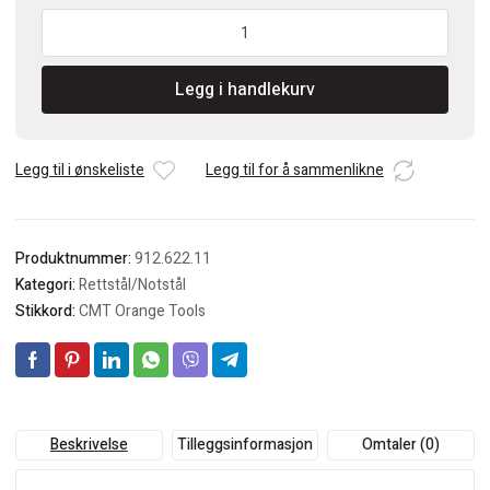
CMT
Rettstål/Notstål
12mm
Legg i handlekurv
tange
antall
Legg til i ønskeliste
Legg til for å sammenlikne
Produktnummer:
912.622.11
Kategori:
Rettstål/Notstål
Stikkord:
CMT Orange Tools
Beskrivelse
Tilleggsinformasjon
Omtaler (0)