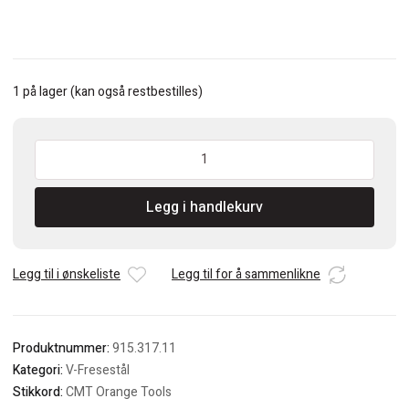
1 på lager (kan også restbestilles)
CMT
V-
Fresestål(90°)
Legg i handlekurv
antall
Legg til i ønskeliste
Legg til for å sammenlikne
Produktnummer:
915.317.11
Kategori:
V-Fresestål
Stikkord:
CMT Orange Tools