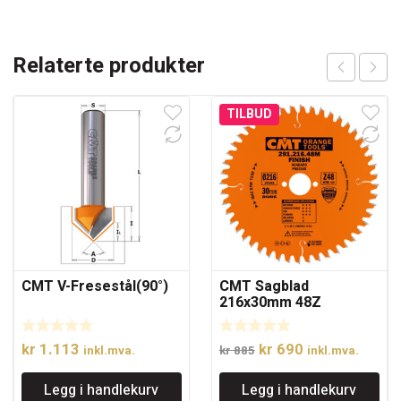
Relaterte produkter
TILBUD
CMT V-Fresestål(90°)
CMT Sagblad
216x30mm 48Z
Opprinnelig
Nåværende
kr
1.113
kr
690
inkl.mva.
kr
885
inkl.mva.
pris
pris
Legg i handlekurv
Legg i handlekurv
var:
er: