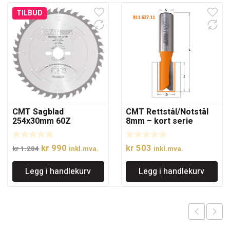
TILBUD
CMT Sagblad
CMT Rettstål/Notstål
254x30mm 60Z
8mm – kort serie
Opprinnelig
Nåværende
kr
990
kr
503
kr
1.284
inkl.mva.
inkl.mva.
pris
pris
Legg i handlekurv
Legg i handlekurv
var:
er:
kr 1.284.
kr 990.