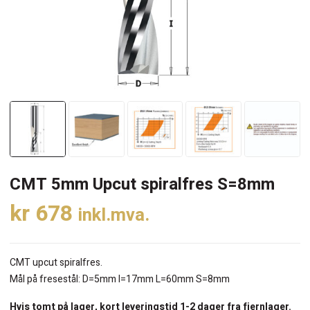
CMT 5mm Upcut spiralfres S=8mm
kr
678
inkl.mva.
CMT upcut spiralfres.
Mål på fresestål: D=5mm I=17mm L=60mm S=8mm
Hvis tomt på lager, kort leveringstid 1-2 dager fra fjernlager.