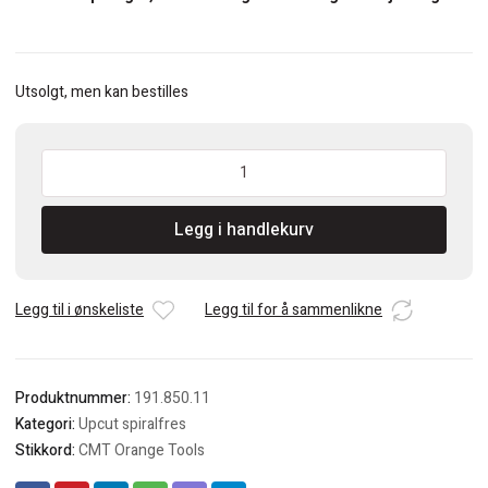
Utsolgt, men kan bestilles
CMT
5mm
Upcut
Legg i handlekurv
spiralfres
S=8mm
antall
Legg til i ønskeliste
Legg til for å sammenlikne
Produktnummer:
191.850.11
Kategori:
Upcut spiralfres
Stikkord:
CMT Orange Tools