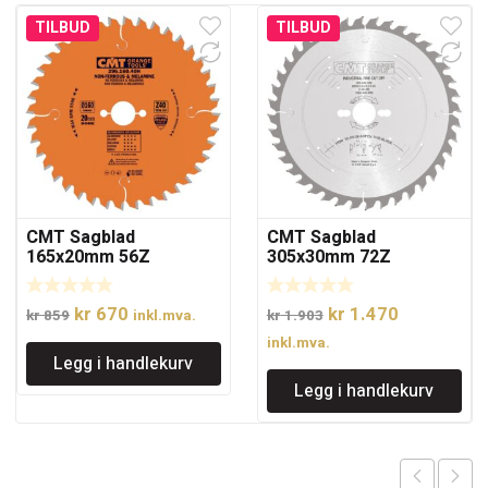
TILBUD
TILBUD
CMT Sagblad
CMT Sagblad
165x20mm 56Z
305x30mm 72Z
Opprinnelig
Nåværende
Opprinnelig
Nåværend
kr
670
kr
1.470
kr
859
inkl.mva.
kr
1.903
pris
pris
pris
pris
inkl.mva.
Legg i handlekurv
var:
er:
var:
er:
Legg i handlekurv
kr 859.
kr 670.
kr 1.903.
kr 1.470.