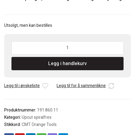
Utsolgt, men kan bestilles
CMT
6mm
Upcut
Legg i handlekurv
spiralfres
S=8mm
antall
Legg til i ønskeliste
Legg til for å sammenlikne
Produktnummer:
191.860.11
Kategori:
Upcut spiralfres
Stikkord:
CMT Orange Tools