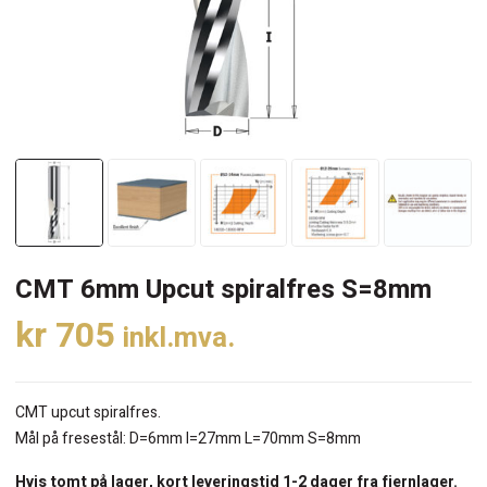
CMT 6mm Upcut spiralfres S=8mm
kr
705
inkl.mva.
CMT upcut spiralfres.
Mål på fresestål: D=6mm I=27mm L=70mm S=8mm
Hvis tomt på lager, kort leveringstid 1-2 dager fra fjernlager.