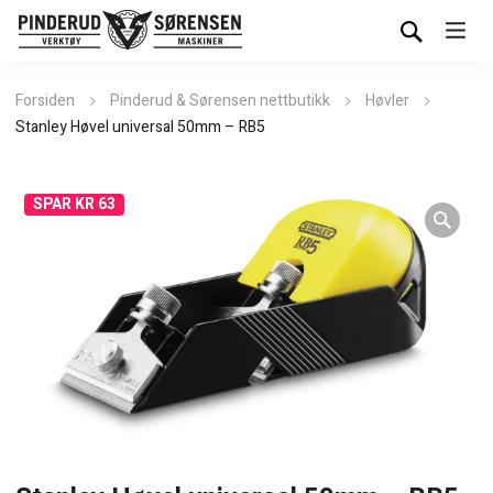
Forsiden
Pinderud & Sørensen nettbutikk
Høvler
Stanley Høvel universal 50mm – RB5
SPAR KR 63