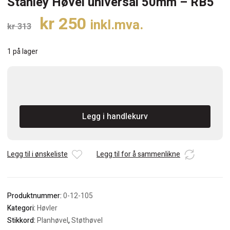
Stanley Høvel universal 50mm – RB5
Opprinnelig
Nåværende
kr
250
inkl.mva.
kr
313
pris
pris
var:
er:
1 på lager
kr 313.
kr 250.
Stanley
Høvel
universal
Legg i handlekurv
50mm
-
RB5
antall
Legg til i ønskeliste
Legg til for å sammenlikne
Produktnummer:
0-12-105
Kategori:
Høvler
Stikkord:
Planhøvel
,
Støthøvel