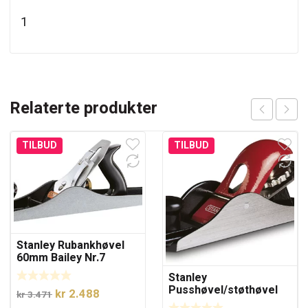
1
Relaterte produkter
TILBUD
TILBUD
Stanley Rubankhøvel
60mm Bailey Nr.7
Stanley
Pusshøvel/støthøvel
Opprinnelig
Nåværende
kr
2.488
kr
3.471