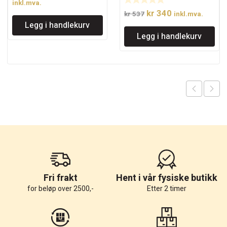
pris
pris
inkl.mva.
Opprinnelig
Nåværende
var:
er:
kr
340
kr
537
inkl.mva.
Legg i handlekurv
pris
pris
kr 3.471.
kr 2.488.
Legg i handlekurv
var:
er:
kr 537.
kr 340.
Fri frakt
Hent i vår fysiske butikk
for beløp over 2500,-
Etter 2 timer