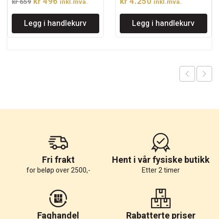
Opprinnelig
Nåværende
kr
496
kr
4.250
kr
659
inkl.mva.
inkl.mva.
pris
pris
Legg i handlekurv
Legg i handlekurv
var:
er:
kr 659.
kr 496.
Fri frakt
Hent i vår fysiske butikk
for beløp over 2500,-
Etter 2 timer
Faghandel
Rabatterte priser