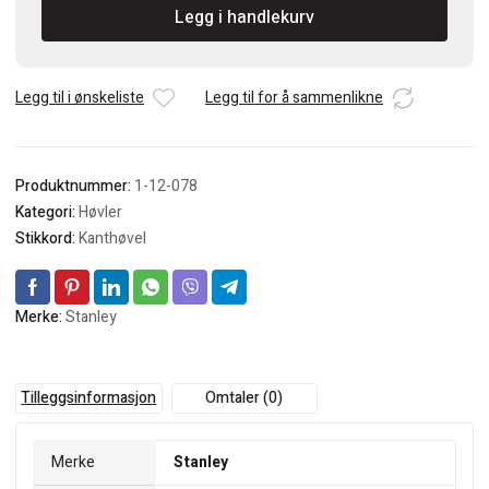
Legg i handlekurv
falshøvel
38mm
antall
Legg til i ønskeliste
Legg til for å sammenlikne
Produktnummer:
1-12-078
Kategori:
Høvler
Stikkord:
Kanthøvel
Merke:
Stanley
Tilleggsinformasjon
Omtaler (0)
Merke
Stanley