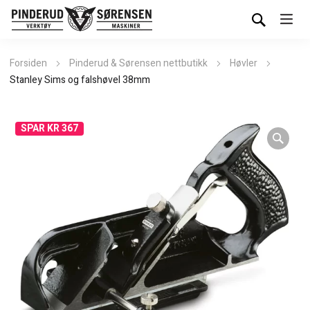
Forsiden
Pinderud & Sørensen nettbutikk
Høvler
Stanley Sims og falshøvel 38mm
SPAR KR 367