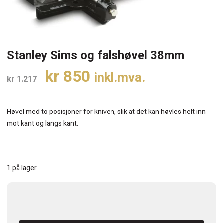
Stanley Sims og falshøvel 38mm
Opprinnelig
Nåværende
kr
850
inkl.mva.
kr
1.217
pris
pris
var:
er:
Høvel med to posisjoner for kniven, slik at det kan høvles helt inn
kr 1.217.
kr 850.
mot kant og langs kant.
1 på lager
Stanley
Sims
og