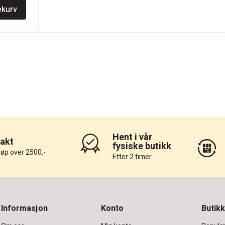
ekurv
Hent i vår
rakt
fysiske butikk
løp over 2500,-
Etter 2 timer
Informasjon
Konto
Butikk