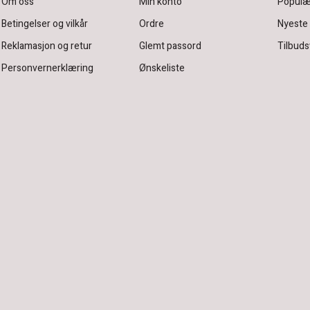
Om oss
Min konto
Populæ
Betingelser og vilkår
Ordre
Nyeste
Reklamasjon og retur
Glemt passord
Tilbuds
Personvernerklæring
Ønskeliste