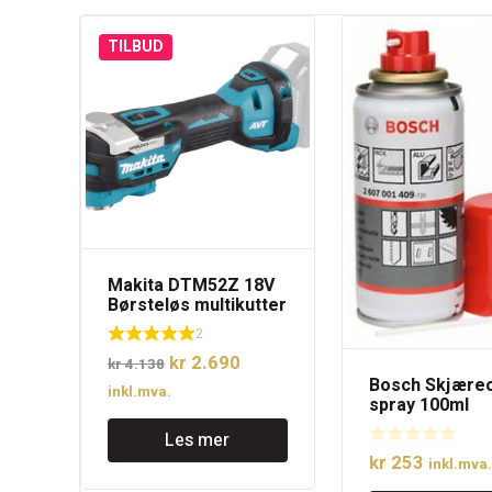
TILBUD
Makita DTM52Z 18V
Børsteløs multikutter
uten batteri
2
Opprinnelig
Nåværende
kr
2.690
kr
4.138
Bosch Skjæreo
pris
pris
inkl.mva.
spray 100ml
var:
er:
Les mer
kr 4.138.
kr 2.690.
kr
253
inkl.mva.