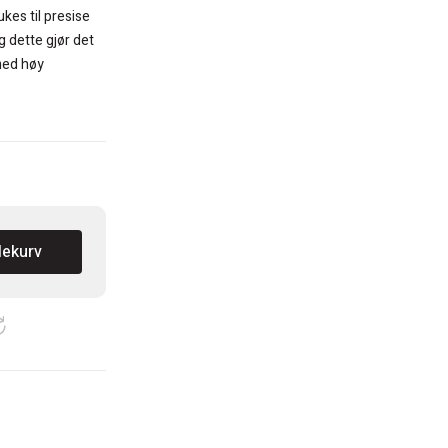
es til presise
g dette gjør det
 med høy
lekurv