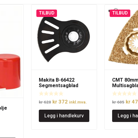
TILBUD
TILBUD
Makita B-66422
CMT 80m
Segmentsagblad
Multisagbl
100mm til kapp i tre,
grid delta 
metall og plast,
Opprinnelig
Nåværende
Oppri
kr
372
kr
47
Starlock Max
kr
620
inkl.mva.
kr
605
lje
pris
pris
pris
Legg i handlekurv
Legg i h
var:
er:
var:
kr 620.
kr 372.
kr 60