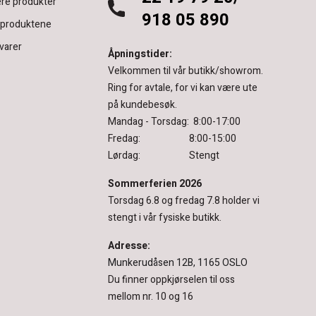
re produkter
918 05 890
 produktene
varer
Åpningstider:
Velkommen til vår butikk/showrom.
Ring for avtale, for vi kan være ute
på kundebesøk.
Mandag - Torsdag: 8:00-17:00
Fredag: 8:00-15:00
Lørdag: Stengt
Sommerferien 2026
Torsdag 6.8 og fredag 7.8 holder vi
stengt i vår fysiske butikk.
Adresse:
Munkerudåsen 12B, 1165 OSLO
Du finner oppkjørselen til oss
mellom nr. 10 og 16