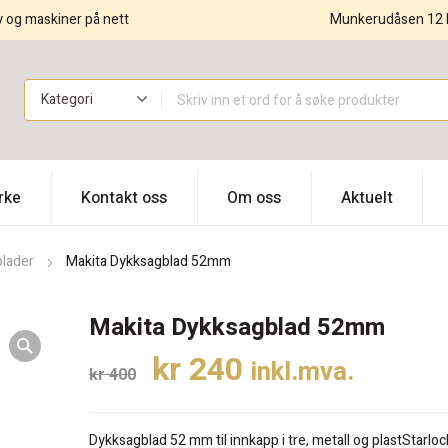
y og maskiner på nett
Munkerudåsen 12 
!
rke
Kontakt oss
Om oss
Aktuelt
blader
Makita Dykksagblad 52mm
Makita Dykksagblad 52mm
Opprinnelig
Nåværende
kr
240
inkl.mva.
kr
400
pris
pris
var:
er:
Dykksagblad 52 mm til innkapp i tre, metall og plastStarl