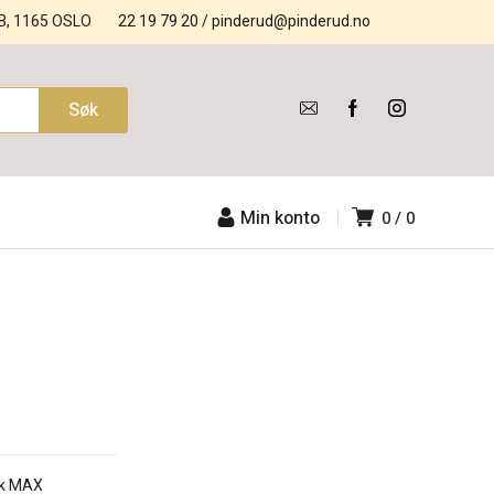
B, 1165 OSLO
22 19 79 20
/
pinderud@pinderud.no
Min konto
0
0
ock MAX