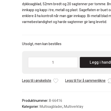
kr 400.
kr 240.
dykksagblad, 52mm bredt og 20 sagtenner per tomme. Bruk
innkapp og kapp i tre, metall og plast. Sageflaten er buet o
enklere å ha kontroll når man gjør innkapp. Bi-metall blad
varmebestandighet og harde sagtenner gir lang levetid.
Utsolgt, men kan bestilles
Makita
Legg i hand
Dykksagblad
52mm
antall
Legg til i ønskeliste
Legg til for å sammenlikne
Produktnummer:
B-66416
Kategorier:
Multisagblader
,
Multiverktøy