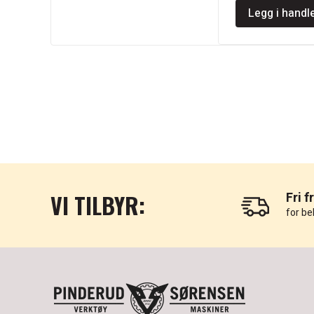
Legg i handl
VI TILBYR:
Fri f
for be