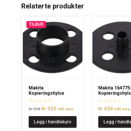
Relaterte produkter
TILBUD
Makita
Makita 164775
Kopieringshylse
Kopieringshyl
24X27X13mm
9x11x13mm
Opprinnelig
Nåværende
kr
323
kr
420
kr
538
inkl.mva.
inkl.mva.
pris
pris
Legg i handlekurv
Legg i handl
var:
er:
kr 538.
kr 323.