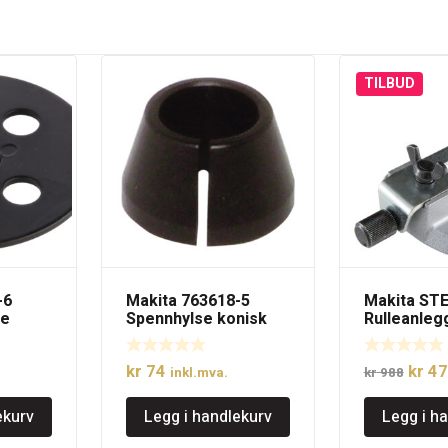
TILBUD
-6
Makita 763618-5
Makita ST
se
Spennhylse konisk
Rulleanleg
8mm
Oppri
kr
74
kr
47
inkl.mva.
kr
988
pris
ekurv
Legg i handlekurv
Legg i h
var:
kr 98