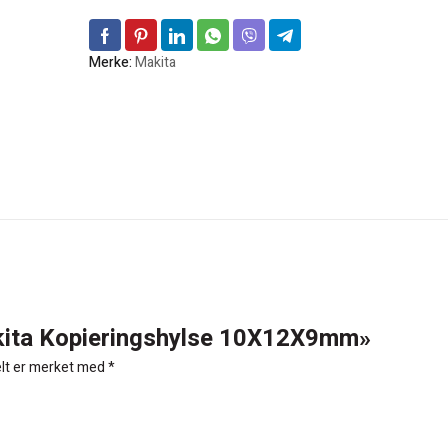
Merke:
Makita
Makita Kopieringshylse 10X12X9mm»
elt er merket med
*