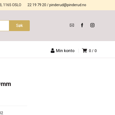
B, 1165 OSLO
22 19 79 20
/
pinderud@pinderud.no
Min konto
0
0
X9mm
02