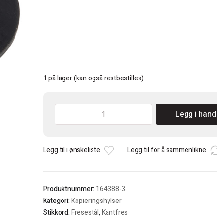
kr 413.
kr 248.
1 på lager (kan også restbestilles)
Makita
Legg i hand
Kopieringshylse
10X12X9mm
antall
Legg til i ønskeliste
Legg til for å sammenlikne
Produktnummer:
164388-3
Kategori:
Kopieringshylser
Stikkord:
Fresestål
,
Kantfres