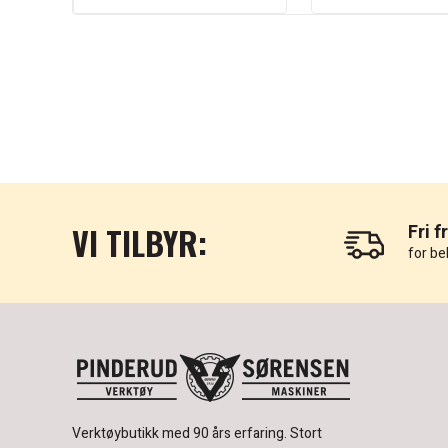
VI TILBYR:
Fri f
for be
Verktøybutikk med 90 års erfaring.
Stort