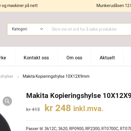
y og maskiner på nett
Munkerudåsen 12 
!
rke
Kontakt oss
Om oss
Aktuelt
gshylser
Makita Kopieringshylse 10X12X9mm
Makita Kopieringshylse 10X12
Opprinnelig
Nåværende
kr
248
inkl.mva.
kr
413
pris
pris
var:
er:
Passer til: 3612C, 3620, RP0900, RP2300, RT0700C, RT07