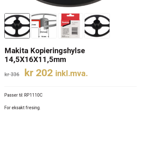
Makita Kopieringshylse
14,5X16X11,5mm
Opprinnelig
Nåværende
kr
202
inkl.mva.
kr
336
pris
pris
var:
er:
Passer til: RP1110C
kr 336.
kr 202.
For eksakt fresing.