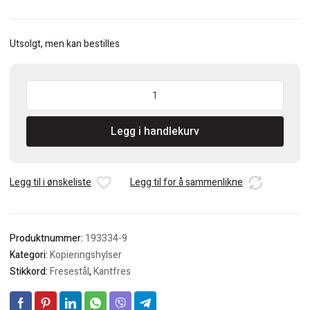
Utsolgt, men kan bestilles
Makita
Kopieringshylse
14,5X16X11,5mm
Legg i handlekurv
antall
Legg til i ønskeliste
Legg til for å sammenlikne
Produktnummer:
193334-9
Kategori:
Kopieringshylser
Stikkord:
Fresestål
,
Kantfres