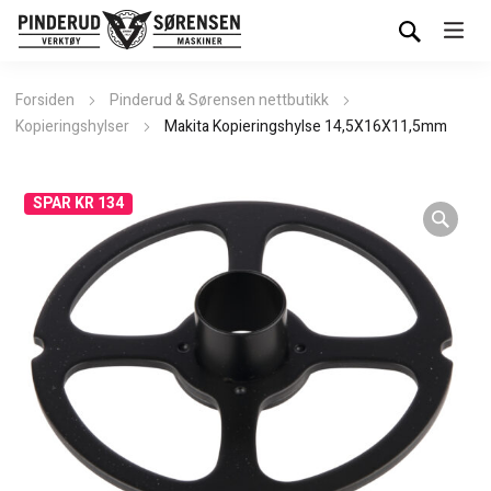
Forsiden
Pinderud & Sørensen nettbutikk
Kopieringshylser
Makita Kopieringshylse 14,5X16X11,5mm
SPAR KR 134