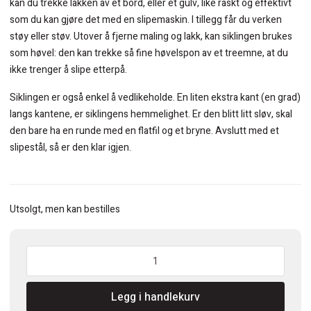
kan du trekke lakken av et bord, eller et gulv, like raskt og effektivt
som du kan gjøre det med en slipemaskin. I tillegg får du verken
støy eller støv. Utover å fjerne maling og lakk, kan siklingen brukes
som høvel: den kan trekke så fine høvelspon av et treemne, at du
ikke trenger å slipe etterpå.
Siklingen er også enkel å vedlikeholde. En liten ekstra kant (en grad)
langs kantene, er siklingens hemmelighet. Er den blitt litt sløv, skal
den bare ha en runde med en flatfil og et bryne. Avslutt med et
slipestål, så er den klar igjen.
Utsolgt, men kan bestilles
Kirschen
Siklingsverktøy
oval
Legg i handlekurv
m/treskaft