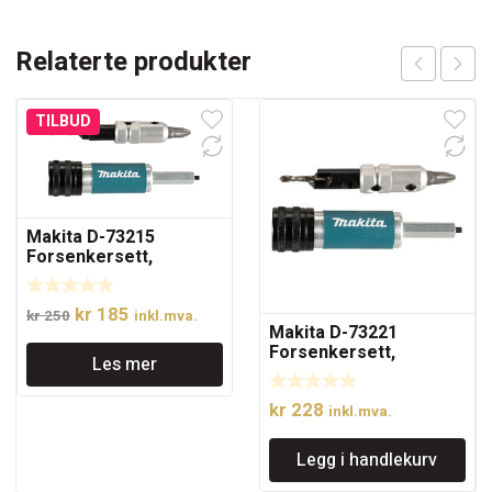
Relaterte produkter
TILBUD
Makita D-73215
Forsenkersett,
No.8(M3), 2,4mm, PH2
Opprinnelig
Nåværende
kr
185
kr
250
inkl.mva.
Makita D-73221
pris
pris
Forsenkersett,
Les mer
var:
er:
No.10(M3), 3,2mm, PH2
kr 250.
kr 185.
kr
228
inkl.mva.
Legg i handlekurv